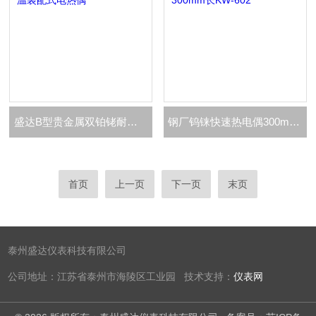
盛达B型贵金属双铂铑耐高温装配式电热偶
钢厂钨铼快速热电偶300mm长KW-602
首页
上一页
下一页
末页
泰州盛达仪表科技有限公司
公司地址：江苏省泰州市海陵区工业园 技术支持：
仪表网