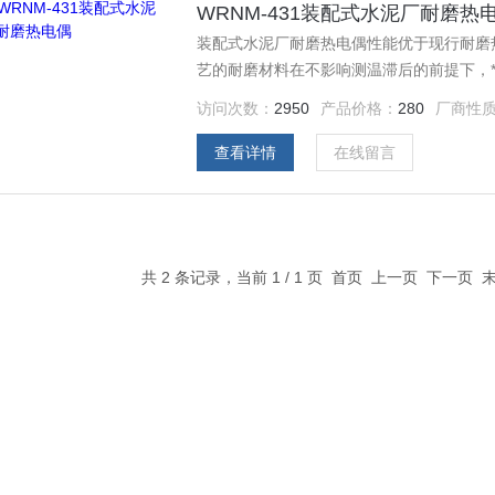
WRNM-431装配式水泥厂耐磨热
装配式水泥厂耐磨热电偶性能优于现行耐磨
艺的耐磨材料在不影响测温滞后的前提下，
管具有耐磨，耐高温氧化，耐硫化、耐液态
访问次数：
2950
产品价格：
280
厂商性
使测温热电偶使用寿命一般 一至两年。
查看详情
在线留言
共 2 条记录，当前 1 / 1 页 首页 上一页 下一页