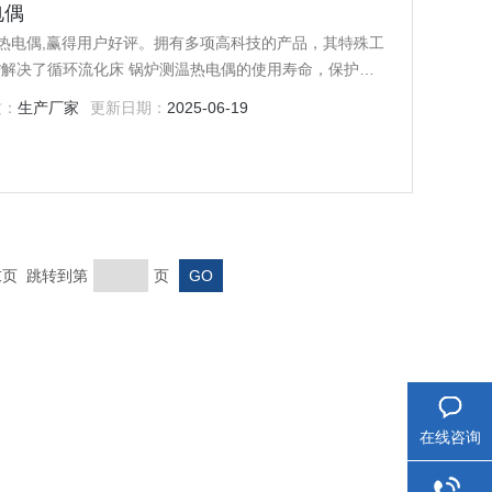
电偶
热电偶,赢得用户好评。拥有多项高科技的产品，其特殊工
*解决了循环流化床 锅炉测温热电偶的使用寿命，保护套
铁粉、石灰石等水泥料腐蚀，抗冲刷，耐振动诸多技术，
质：
生产厂家
更新日期：
2025-06-19
 末页 跳转到第
页
在线咨询