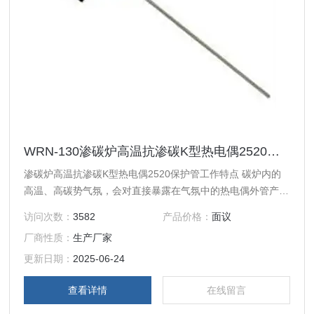
WRN-130渗碳炉高温抗渗碳K型热电偶2520保护管
渗碳炉高温抗渗碳K型热电偶2520保护管工作特点 碳炉内的
高温、高碳势气氛，会对直接暴露在气氛中的热电偶外管产生
渗碳和腐蚀作用，造成热电偶的外管和电极发生渗碳和烧损。
访问次数：
3582
产品价格：
面议
普通材质和结构外管的热电偶会因此在很短的时间内发生损坏
厂商性质：
生产厂家
失准而无法使用。
更新日期：
2025-06-24
查看详情
在线留言