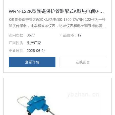
WRN-122K型陶瓷保护管装配式K型热电偶0-1300℃WRN-122
K型陶瓷保护管装配式K型热电偶0-1300℃WRN-122作为一种
温度传感器，通常和显示仪表，记录仪表和电子调节器配套使
用。可以直接测量各种生产中从0℃到1300℃范围的液体蒸汽
访问次数：
3677
产品价格：
17
和气体介质以及固体的表面温度。它具有线性度好，热电动势
厂商性质：
生产厂家
较大，灵敏度高，稳定性和均匀性较好，抗氧化性能强，价格
便宜等优点，能用于氧化性惰性气氛中广泛为用户所采用。
更新日期：
2025-06-24
查看详情
在线留言