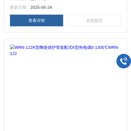
较大，灵敏度高，稳定性和均匀性较好，抗氧化性能强，价格
便宜等优点，能用于氧化性惰性气氛中广泛为用户所采用。
更新日期：
2025-06-24
查看详情
在线留言