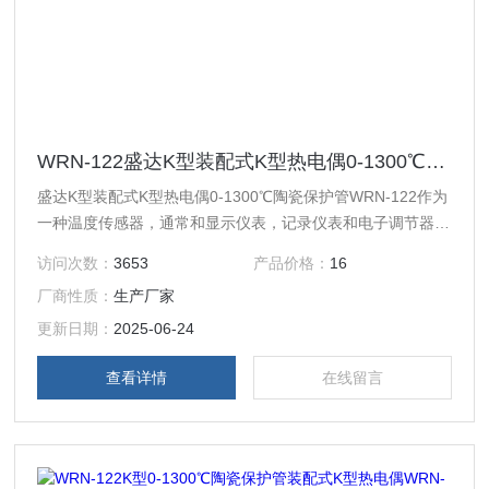
WRN-122盛达K型装配式K型热电偶0-1300℃陶瓷保护管WRN-122
盛达K型装配式K型热电偶0-1300℃陶瓷保护管WRN-122作为
一种温度传感器，通常和显示仪表，记录仪表和电子调节器配
套使用。可以直接测量各种生产中从0℃到1300℃范围的液体
访问次数：
3653
产品价格：
16
蒸汽和气体介质以及固体的表面温度。它具有线性度好，热电
厂商性质：
生产厂家
动势较大，灵敏度高，稳定性和均匀性较好，抗氧化性能强，
价格便宜等优点，能用于氧化性惰性气氛中广泛为用户所采
更新日期：
2025-06-24
用。
查看详情
在线留言