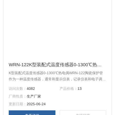
WRN-122K型装配式温度传感器0-1300℃热电偶WRN-122陶瓷保护管
K型装配式温度传感器0-1300℃热电偶WRN-122陶瓷保护管
作为一种温度传感器，通常和显示仪表，记录仪表和电子调节
器配套使用。可以直接测量各种生产中从0℃到1300℃范围的
访问次数：
4082
产品价格：
13
液体蒸汽和气体介质以及固体的表面温度。它具有线性度好，
厂商性质：
生产厂家
热电动势较大，灵敏度高，稳定性和均匀性较好，抗氧化性能
强，价格便宜等优点，能用于氧化性惰性气氛中广泛为用户所
更新日期：
2025-06-24
采用。