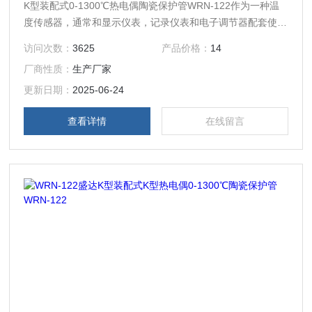
K型装配式0-1300℃热电偶陶瓷保护管WRN-122作为一种温
度传感器，通常和显示仪表，记录仪表和电子调节器配套使
用。可以直接测量各种生产中从0℃到1300℃范围的液体蒸汽
访问次数：
3625
产品价格：
14
和气体介质以及固体的表面温度。它具有线性度好，热电动势
厂商性质：
生产厂家
较大，灵敏度高，稳定性和均匀性较好，抗氧化性能强，价格
便宜等优点，能用于氧化性惰性气氛中广泛为用户所采用。
更新日期：
2025-06-24
查看详情
在线留言