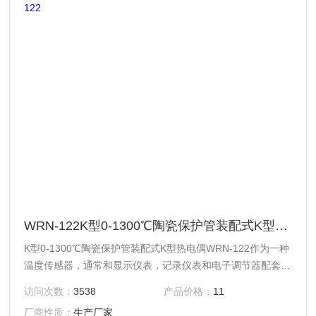
WRN-122K型0-1300℃陶瓷保护管装配式K型热电偶WRN-122
K型0-1300℃陶瓷保护管装配式K型热电偶WRN-122作为一种
温度传感器，通常和显示仪表，记录仪表和电子调节器配套使
用。可以直接测量各种生产中从0℃到1300℃范围的液体蒸汽
访问次数：
3538
产品价格：
11
和气体介质以及固体的表面温度。它具有线性度好，热电动势
厂商性质：
生产厂家