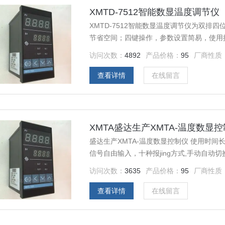
XMTD-7512智能数显温度调节仪
XMTD-7512智能数显温度调节仪为双
节省空间；四键操作，参数设置简易，使用
PID控制；采用*抗干扰芯片设计，质量可靠
访问次数：
4892
产品价格：
95
厂商性质
查看详情
在线留言
XMTA盛达生产XMTA-温度数显
盛达生产XMTA-温度数显控制仪 使用时
信号自由输入，十种报jing方式,手动自动
上，结合模糊控制理论创建了新的人工智能
访问次数：
3635
产品价格：
95
厂商性质
的参数大多数能得到满意的控制效果，具有
查看详情
在线留言