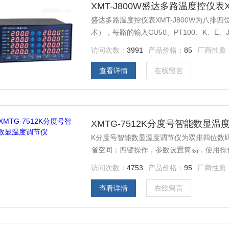
XMT-J800W盛达多路温度控仪表XM
盛达多路温度控仪表XMT-J800W为八排
术），每路的输入CU50、PT100、K、E
置K信号输入...）独立的自整定模式和独立
访问次数：
3991
产品价格：
85
厂商性质
电器、固态继电器、可控硅过零触发等输出方
查看详情
在线留言
XMTG-7512K分度号智能数显温
K分度号智能数显温度调节仪为双排四位数
省空间；四键操作，参数设置简易，使用操
控制；采用*抗干扰芯片设计，质量可靠、性
访问次数：
4753
产品价格：
95
厂商性质
查看详情
在线留言