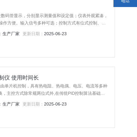
电话
排四位数码管显示，分别显示测量值和设定值；仪表外观紧凑，
操作方便。输入信号多种可选；控制方式有位式控制、
、性价比*。
：
生产厂家
更新日期：
2025-06-23
控制仪 使用时间长
间长由单片机控制，具有热电阻、热电偶、电压、电流等多种
切换，主控方式除常规两位式外,在传统PID控制算法基础
调节PID控制算法，在各种不同的系统上，经仪表自整定
：
生产厂家
更新日期：
2025-06-23
无超调，抗扰动性强等特点。