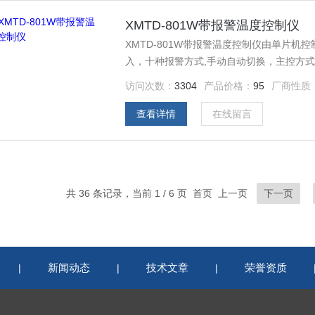
XMTD-801W带报警温度控制仪
XMTD-801W带报警温度控制仪由单片
入，十种报警方式,手动自动切换，主控方式
制理论创建了新的人工智能调节PID控制
访问次数：
3304
产品价格：
95
厂商性质
得到满意的控制效果，具有无超调，抗扰动
查看详情
在线留言
共 36 条记录，当前 1 / 6 页 首页 上一页
下一页
新闻动态
技术文章
荣誉资质
|
|
|