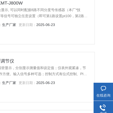
T-J800W
四位显示, 可以同时配接8路不同分度号传感器（本厂*技
、J等信号可独立任意设置（即可第1路设置pt100，第2路设
的PID参数，同时控制8路温度，整机控制性能精确可靠,继
：
生产厂家
更新日期：
2025-06-23
式, 两位式、PID等控制方式
度调节仪
码管显示，分别显示测量值和设定值；仪表外观紧凑，节
作方便。输入信号多种可选；控制方式有位式控制、PID
价比*。
：
生产厂家
更新日期：
2025-06-23
在线咨询