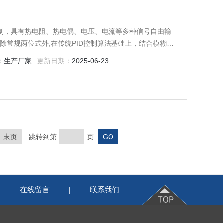
机控制，具有热电阻、热电偶、电压、电流等多种信号自由输
除常规两位式外,在传统PID控制算法基础上，结合模糊控
算法，在各种不同的系统上，经仪表自整定的参数大多数能
：
生产厂家
更新日期：
2025-06-23
性强等特点。
末页
跳转到第
页
在线留言
联系我们
|
|