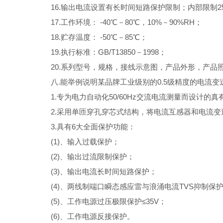
16.输出电流设置有长时间短路保护限制；内部限制25
17.工作环境： -40℃－80℃，10%－90%RH；
18.贮存温度： -50℃－85℃；
19.执行标准：GB/T13850－1998；
20.系列型号，规格，接线示意图，产品外形，产品
八.能举例说明某品牌工业级别的0.5级精度的电流
1.专为电力自动化50/60Hz交流电流测量而设计的
2.采用单匝穿孔穿芯式结构，将电流互感器和电流
3.具有6大全面保护功能：
(1)、输入过载保护；
(2)、输出过流限制保护；
(3)、输出电流长时间短路保护；
(4)、两线制端口瞬态感应雷与浪涌电流TVS抑制保
(5)、工作电源过压极限保护≤35V；
(6)、工作电源反接保护。