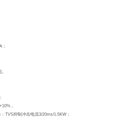
mA；
阻。
；
10% 。
VS抑制冲击电流3/20ms/1.5KW；