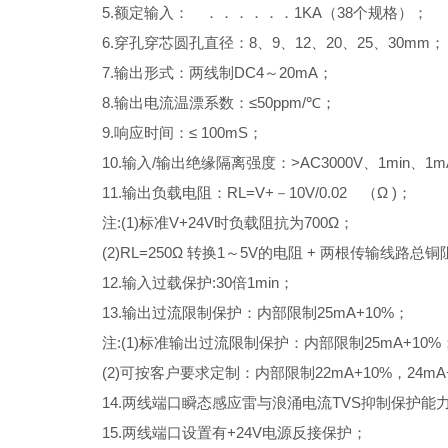
5.额定输入： ．．．．．．1KA（38个规格）；
6.穿孔穿芯圆孔直径：8、9、12、20、25、30mm；
7.输出形式：两线制DC4～20mA；
8.输出电流温漂系数：≤50ppm/℃；
9.响应时间：≤ 100mS；
10.输入/输出绝缘隔离强度：>AC3000V、1min、1
11.输出负载电阻：RL=V+－10V/0.02 （Ω )；
注:(1)标准V+24V时负载阻抗为700Ω；
(2)RL=250Ω 转换1～5V的电阻 + 两根传输线路总铜
12.输入过载保护:30倍1min；
13.输出过流限制保护：内部限制25mA+10%；
注:(1)标准输出过流限制保护：内部限制25mA+10%
(2)可按客户要求定制：内部限制22mA+10%，24mA+
14.两线端口瞬态感应雷与浪涌电流TVS抑制保护能力：T
15.两线端口设置有+24V电源反接保护；