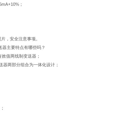
mA+10%；
照片，安全注意事项。
变送器主要特点有哪些吗？
真有效值两线制变送器；
变送器两部分组合为一体化设计；
护；