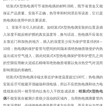
铠装式K型热电偶可节省热电偶的材料消耗，既节省资金又能
保证产品质量。安装不正确，热导率和时间滞后等误差，它们是
热电偶在使用中的主要误差。
1、安装不当引入的误差。如铠装式K型热电偶安装的位置及插
入深度不能反映炉膛的真实温度等，换句话说，热电偶不应装在
太靠近门和加热的地方，插入的深度至少应为保护管直径的8～
10倍；热电偶的保护套管与壁间的间隔未填绝热物质致使炉内热
溢出或冷空气侵入，因此铠装式K型热电偶保护管和炉壁孔之间
的空隙应用耐火泥或石棉绳等绝热物质堵塞以免冷热空气对流而
影响测温的准确性。
铠装式K型热电偶冷端太靠近炉体使温度超过100℃；热电偶的
安装应尽可能避开强磁场和强电场，所以不应把热电偶和动力电
缆线装在同一根导管内以免引入干扰造成误差；
铠装式K型热电
偶
不能安装在被测介质很少流动的区域内，当用热电偶测量管内
气体温度时，必须使热电偶逆着流速方向安装，而且充分与气体