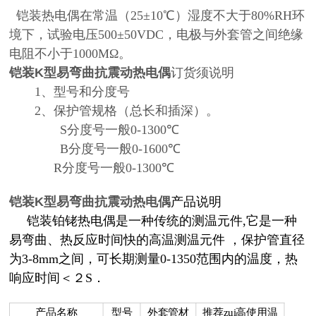
铠装热电偶在常温（
25±10
℃）湿度不大于
80%RH
环
境下，试验电压
500±50VDC
，电极与外套管之间绝缘
电阻不小于
1000MΩ
。
铠装K型易弯曲抗震动热电偶
订货须说明
1
、型号和分度号
2
、保护管规格（总长和插深）。
S
分度号一般
0-1300
℃
B
分度号一般
0-1600
℃
R
分度号一般
0-1300
℃
铠装K型易弯曲抗震动热电偶
产品说明
铠装铂铑热电偶是一种传统的测温元件
,
它是一种
易弯曲、热反应时间快的高温测温元件
，保护管直径
为
3-8mm
之间，可长期测量
0-1350
范围内的温度，热
响应时间＜２
S
．
产品名称
型号
外套管材
推荐zui高使用温