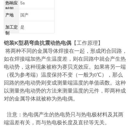
热响应
5s
时间
产地
国产
加工定
是
制
铠装K型易弯曲抗震动热电偶
【工作原理】
将两种不同的金属导体焊接在一起，形成闭合回路，
如在焊接端加热产生温度差，则在回路中就会产生热
电动势，这种现象被称为赛贝克效应。如果将另一端
（视为参考端）温度保持不变（一般为
0
℃），那么
回路的热电动势则变成测量端温度的单值函数。这种
以测量热电动势的方法来测量温度的元件，即两种成
对的金属导体就被称为热电偶。
注意：热电偶产生的热电势只与热电极材料及其两
端温差有关，而与热电极长度及直径等无关。