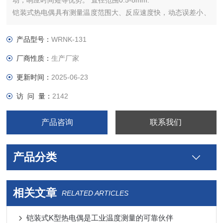
动，响应时间短等优势。 直径范围0.5-8mm.
铠装式热电偶具有测量温度范围大、反应速度快，动态误差小、
可弯曲安装，机械强度高，耐压性能好等特点。铠装式热电偶一
般可以测量0～1300℃范围内的气体、液体和蒸汽及固体表面或
产品型号：
WRNK-131
内部温度。
厂商性质：
生产厂家
更新时间：
2025-06-23
访 问 量：
2142
产品咨询
联系我们
产品分类
相关文章
RELATED ARTICLES
铠装式K型热电偶是工业温度测量的可靠伙伴