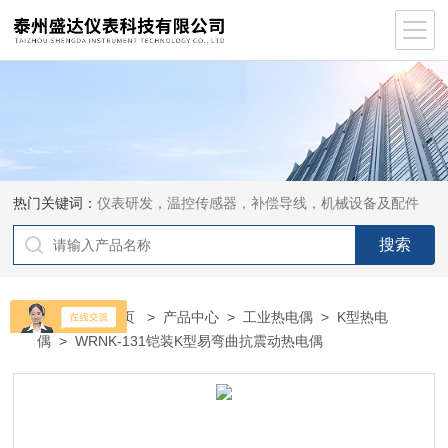
热门关键词：
仪表研发，温控传感器，补偿导线，机械设备及配件
当前位置：
首页
>
产品中心
>
工业热电偶
>
K型热电
偶
> WRNK-131铠装K型易弯曲抗震动热电偶