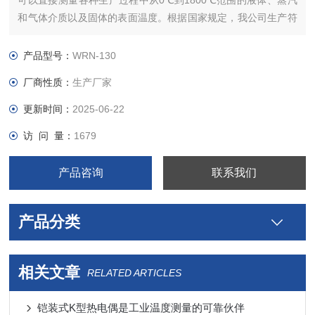
可以直接测量各种生产过程中从0℃到1800℃范围的液体、蒸汽
和气体介质以及固体的表面温度。根据国家规定，我公司生产符
合IEC标准分度号的铂铑 30－铂铑6、铂铑10－铂、镍铬－镍
硅、镍铬－康铜、镍铬硅－镍硅等等的装配式热电偶。装配热电
产品型号：
WRN-130
偶通常由感温元件、安装固定装置和接线盒等主要部件组成。
厂商性质：
生产厂家
更新时间：
2025-06-22
访 问 量：
1679
产品咨询
联系我们
产品分类
相关文章
RELATED ARTICLES
铠装式K型热电偶是工业温度测量的可靠伙伴