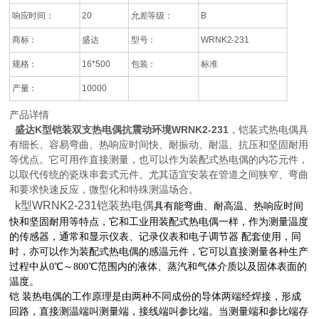
响应时间：
20
允差等级：
B
商标：
盛达
型号：
WRNK2-231
规格：
16*500
包装：
标准
产量：
10000
产品详情
盛达K型铠装双支热电偶抗震动环境WRNK2-231
，铠装式热电偶具
有细长、容易弯曲、热响应时间快、耐振动、耐温、抗压和坚固耐用
等优点。它可用作直接测量，也可以作为装配式热电偶的内芯元件，
以取代传统的瓷珠串套式元件。尤其适宜安装在管道之间狭窄、弯曲
和要求快速反应，微型化和特殊测温场合。
k型WRNK2-231铠装热电偶
具有能弯曲、耐高温、热响应时间
快和坚固耐用等特点，它和工业用装配式热电偶一样，作为测量温度
的传感器，通常和显示仪表、记录仪表和电子调节器 配套使用，同
时，亦可以作为装配式热电偶的感温元件，它可以直接测量各种生产
过程中从0℃～800℃范围内的液体、蒸汽和气体介质以及固体表面的
温度。
铠 装热电偶的工作原理是由两种不同成份的导体两端经焊接，形成
回路，直接测温端叫测量端，接线端叫参比端。当测量端和参比端存