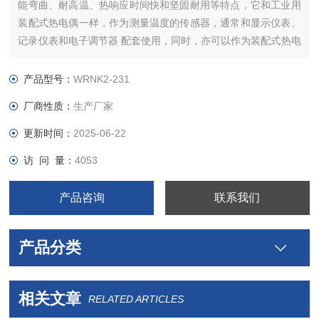
能弯曲、耐高温、热响应时间快和坚固耐用等特点，它和工业用
装配式热电偶一样，作为测量温度的传感器，通常和显示仪表、
记录仪表和电子调节器 配套使用，同时，亦可以作为装配式热电
偶的感温元件，它可以直接测量各种生产过程中从0℃～800℃范
围内的液体、蒸汽和气体介质以及固体表面的温度。
产品型号：
WRNK2-231
厂商性质：
生产厂家
更新时间：
2025-06-22
访 问 量：
4053
产品咨询
联系我们
产品分类
相关文章
RELATED ARTICLES