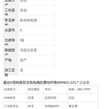
安装方
其他
式
工作原
其他
理
常见种
标准热电偶
类
分度号
K
允差等
Ⅰ级
级
联接型
无固定装置
式
产地
国产
加工定
是
制
盛达K型铠装双支热电偶抗震动环境WRNK2-231
产品参数
连接形式：
固定螺纹
类别：
镍铬－镍硅 WRN
结构类型：
普通
温度范围：
高温
工业标准化：
标准
热电极材料：
廉金属