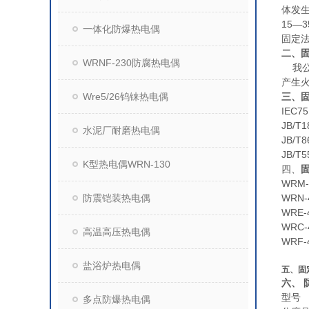
体发
15—
一体化防爆热电偶
固定法
二、
WRNF-230防腐热电偶
我公
产生
Wre5/26钨铼热电偶
三、
IEC75
JB/T1
水泥厂耐磨热电偶
JB/T8
JB/T5
K型热电偶WRN-130
四、
WRM-
防震铠装热电偶
WRN-
WRE-
WRC-
高温高压热电偶
WRF-
盐浴炉热电偶
五、固
六、 
型号
多点防爆热电偶