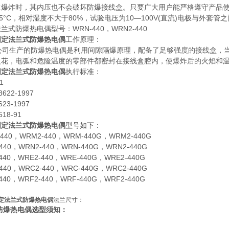
生爆炸时，其内压也不会破坏防爆接线盒。只要广大用户能严格遵守产品使
35°C，相对湿度不大于80%，试验电压为10—100V(直流)电极与外套管之
兰式防爆热电偶型号：WRN-440，WRN2-440
固定法兰式防爆热电偶
工作原理：
司生产的防爆热电偶是利用间隙隔爆原理，配备了足够强度的接线盒，当
火花，电弧和危险温度的零部件都密封在接线盒腔内，使爆炸后的火焰和
固定法兰式防爆热电偶
执行标准：
1
8622-1997
623-1997
518-91
固定法兰式防爆热电偶
型号如下：
440，WRM2-440，WRM-440G，WRM2-440G
440，WRN2-440，WRN-440G，WRN2-440G
440，WRE2-440，WRE-440G，WRE2-440G
440，WRC2-440，WRC-440G，WRC2-440G
440，WRF2-440，WRF-440G，WRF2-440G
定法兰式防爆热电偶
法兰尺寸：
防爆热电偶选型须知：