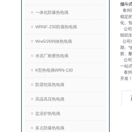
烟斗
泰州
一体化防爆热电偶
稳定
化、
WRNF-230防腐热电偶
公司*
组织
Wre5/26钨铼热电偶
公司
期、
胶、
水泥厂耐磨热电偶
公司
一站
K型热电偶WRN-130
泰州
开发
防震铠装热电偶
高温高压热电偶
盐浴炉热电偶
多点防爆热电偶