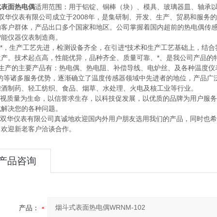
式表面热电偶
适用范围：用于铝锭、铜棒（块）、模具、玻璃器皿、轴承
双华仪表有限公司成立于2008年，是集研制、开发、生产、贸易和服务
的客户群体，产品出口多个国家和地区。公司掌握着国内超前的热电偶传
智能仪器仪表制造商。
，生产工艺先进，检测设备齐全，在引进*技术和生产工艺基础上，结合我
生产。技术起点高，性能优异，品种齐全、质量可靠、*、是我公司产品的
生产的主要产品有：热电偶、热电阻、补偿导线、电炉丝、及各种温度仪
*的等诸多服务优势，逐渐确立了温度传感器领域中先进者的地位，产品广
酿酒制药、轻工纺织、食品、烟草、水处理、火电及核工业等行业。
视质量为生命，以信誉求生存，以科技促发展，以优质的品牌为用户服务
式解决您的各种问题。
双华仪表有限公司真诚地欢迎国内外用户朋友选用我们的产品，同时也希
！欢迎新老客户洽谈合作。
产品咨询
产品：