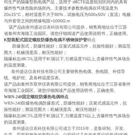
司生产的隔爆型热电偶产品，适用于 dⅡCT6温度组别区间内的具有
爆炸性气体危险的场所内。主要技术参数热电偶在环境温度为
20±15°C，相对湿度不大于80%，试验电压为500±50V（直流）电极
与外套管之间的绝缘电阻>1000Ω.m
该产品由
泰州盛达仪表科技有限公司
提供，销售商地址位于江苏
省泰州市海陵工业园区。请您仔细阅读产品使用说明书，正确使用。
K型装配式固定螺纹防爆热电偶不锈钢保护管
特点
防爆形式，防爆性能好；压簧式感温元件，抗振性能好；测温范
围大；机械强度高，耐压性能好；
隔爆标志dⅡCT6,适用于ⅡC级以下,引燃温度T6以上,含爆炸性气体场合
的温度测量。
泰州盛达仪表科技有限公司
主要销售热电偶、热电阻、补偿导
线、电炉丝、及各种温度仪表。
该产品由泰州市双华仪表有限公司提供，销售商地址位于江苏省泰州
市海陵工业园区。请您仔细阅读产品使用说明书，正确使用。
WRN-240固定螺纹防爆热电偶
特点
WRN-240防爆热电偶
防爆形式，防爆性能好；压簧式感温元件，抗
振性能好；测温范围大；机械强度高，耐压性能好；
隔爆标志dⅡCT6,适用于ⅡC级以下,引燃温度T6以上,含爆炸性气体场合
的温度测量。
泰州盛达仪表科技有限公司成立于2015年，是集研制、开发、
生产、贸易和服务的新型企业，公司经过几年的发展已经形成*的服