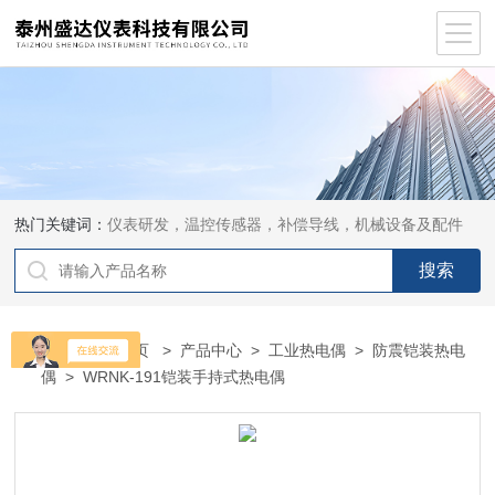
热门关键词：
仪表研发，温控传感器，补偿导线，机械设备及配件
当前位置：
首页
>
产品中心
>
工业热电偶
>
防震铠装热电
偶
> WRNK-191铠装手持式热电偶