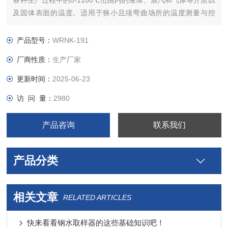
各种生产过程中的0-1100℃范围内的液体、蒸汽和气体等介质以
及固体表面的温度。适用于狭小且须弯曲场所的温度测量与控
制。是化工、化纤、制药等行业*的测量温度装置。
产品型号：
WRNK-191
厂商性质：
生产厂家
更新时间：
2025-06-23
访 问 量：
2980
产品咨询
联系我们
产品分类
相关文章
RELATED ARTICLES
快来看看钢水取样器的这些基础知识吧！