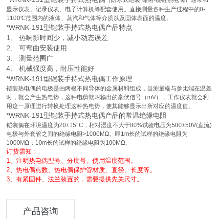
（防水式铠装 镍铬-镍硅热电偶）通常和
显示仪表、记录仪表、电子计算机等配套使用。直接测量各种生产过程中的0-
1100℃范围内的液体、蒸汽和气体等介质以及固体表面的温度。
*
WRNK-191型
铠装手持式热电偶
产品特点
1
、 热响影时间少，减小动态误差
2
、 可弯曲安装使用
3
、 测量范围广
4
、 机械强度高，耐压性能好
*
WRNK-191型
铠装手持式热电偶
工作原理
铠装热电偶的电极是由两根不同导体的金属材料组成，当测量端与参比端在温差
时，就会产生热电势，这种电势就叫输出的毫伏信号（mV），工作仪表就会利
用这一原理进行转换处理这种热电势，使其能够显示出所对应的温度值。
*
WRNK-191型
铠装手持式热电偶
产品的常温绝缘电阻
铠装偶在环境温度为20±15°C，相对湿度不大于80%试验电压为500±50V(直流)
电极与外套管之间的绝缘电阻>1000MΩ。即1m长的试样的绝缘电阻为
1000MΩ；10m长的试样的绝缘电阻为100MΩ。
订货需知：
1
、注明热电偶型号、分度号、使用温度范围。
2
、热电偶点数、热电偶保护管材质、直径、长度等。
3
、有紧固件、法兰装置的，需要提供先关尺寸。
产品咨询