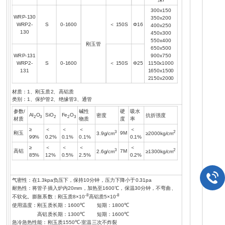
300x150
WRP-130
350x200
WRP2-
S
0-1600
＜
150S
Φ16
400x250
130
450x300
550x400
刚玉管
650x500
900x750
WRP-131
1150x1000
WRP2-
S
0-1600
＜
150S
Φ25
1650x1500
131
2150x2000
材质：
1
、刚玉质
2
、高铝质
类别：
1
、保护管
2
、绝缘管
3
、通管
参数
/
碱性
硬
吸水
AI
O
SiO
Fe
O
密度
抗折强度
2
3
2
2
3
材质
物质
度
率
≥
＜
＜
＜
＜
3
2
刚玉
9M
3.9g/cm
≥2000kg/cm
99%
0.2%
0.1%
0.1%
0.1%
≥
＜
＜
＜
＜
3
2
高铝
7M
2.6g/cm
≥1300kg/cm
85%
12%
0.5%
2.5%
0.2%
气密性：在
1.3kpa
负压下，保持
10
分钟，压力下降小于
0.31pa
耐热性：将管子插入炉内
20mm
，加热至
1600
℃
，保温
30
分钟，不弯曲、
-8
-8
不软化。膨胀系数：刚玉质
8×10
高铝质
5×10
使用温度：刚玉质长期：
1600
℃
短期：
1800
℃
高铝质长期：
1300
℃
短期：
1600
℃
急冷急热性能：刚玉质
1550
℃
-
室温三次不炸裂