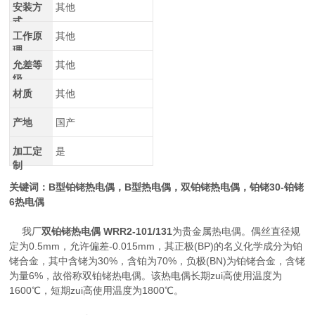
安装方
其他
式
工作原
其他
理
允差等
其他
级
材质
其他
产地
国产
加工定
是
制
关键词：B型铂铑热电偶，B型热电偶，双铂铑热电偶，铂铑30-铂铑
6热电偶
我厂
双铂铑热电偶 WRR2-101/131
为贵金属热电偶。偶丝直径规
定为0.5mm，允许偏差-0.015mm，其正极(BP)的名义化学成分为铂
铑合金，其中含铑为30%，含铂为70%，负极(BN)为铂铑合金，含铑
为量6%，故俗称双铂铑热电偶。该热电偶长期zui高使用温度为
1600℃，短期zui高使用温度为1800℃。