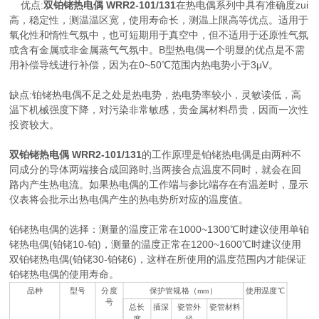
优点:
双铂铑热电偶 WRR2-101/131
在热电偶系列中具有准确度zui
高，稳定性，测温温区宽，使用寿命长，测温上限高等优点。适用于
氧化性和惰性气氛中，也可短期用于真空中，但不适用于还原性气氛
或含有金属或非金属蒸气气氛中。B型热电偶一个明显的优点是不需
用补偿导线进行补偿，因为在0~50℃范围内热电势小于3μV。
缺点:铂铑热电偶不足之处是热电势，热电势率较小，灵敏读低，高
温下机械强度下降，对污染非常敏感，贵金属材料昂贵，因而一次性
投资较大。
双铂铑热电偶 WRR2-101/131
的工作原理是铂铑热电偶是由两种不
同成分的导体两端接合成回路时,当两接合点温度不同时，就会在回
路内产生热电流。如果热电偶的工作端与参比端存在有温差时，显示
仪表将会批示出热电偶产生的热电势所对应的温度值。
铂铑热电偶的选择：测量的温度正常在1000~1300℃时建议使用单铂
铑热电偶(铂铑10-铂)，测量的温度正常在1200~1600℃时建议使用
双铂铑热电偶(铂铑30-铂铑6)，这样在所使用的温度范围内才能保证
铂铑热电偶的使用寿命。
品种
型号
分度
保护管规格（mm）
使用温度℃
号
总长
插深
瓷管外
瓷管材料
度
径