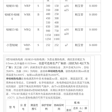
铂铑10-铂
WRP
S
300
150
φ16
刚玉管
0-1600
350
200
φ25
400
250
铂铑30-铂铑
WRR
B
刚玉管
0-1800
450
300
6
550
400
650
500
铂铑13-铂
WRQ
R
φ16
刚玉管
0-1600
900
750
φ20
1150
1000
1250
1100
小型铂铑
WRP-
S
252
252
φ7
刚玉管
0-1600
100
S
型铂铑热电偶（铂铑
10-
铂热电偶）为贵金属热电偶。偶丝直径规定为
但是可也有生产厂标的（丝径为
0.4
以下为
0.5mm,
允许偏差
-0.015mm
，
厂标）
其正极（
SP
）的材质化学成分为铂铑合金，其中含铑为
10%
，含铂
为
90%
，负极（
SN
）为纯铂，故俗称
单铂铑热电偶
。该热电偶长期zui高使
用温度为
1300
℃，短期zui高使用温度为
1600
℃。
单铂铑热电偶
在热电偶系列中具有准确度zui高，稳定性，测温温区宽，使
用寿命长等优点。它的物理，化学性能良好，热电势稳定性及在高温下抗氧
化性能好，适用于氧化性和惰性气氛中。由于
s
分度热电偶具有优良的综合
性能，符合使用温标的
s
型铂铑热电偶，长期以来曾作为温标的内插仪
器，
“ITS-90”
虽规定今后不再作为温标的内查仪器，但温度咨询委员会
（
CCT
）认为
s
分度热电偶仍可用于近似实现温标。
规
格
分
度
测温范
保护管材
热响应时
型
号
总长（
L
）插
围℃
料
间
号
直径
深
I