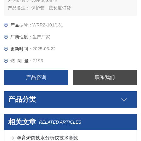
外保护管： 99刚玉保护管
产品备注： 保护管 按长度订货
产品类别： 热电偶
生产双铂铑热电偶厂家
产品型号：
WRR2-101/131
关键词：B型铂铑热电偶，B型热电偶，双铂铑热电偶，铂铑30-
厂商性质：
生产厂家
铂铑6热电偶
更新时间：
2025-06-22
访 问 量：
2196
产品咨询
联系我们
产品分类
相关文章
RELATED ARTICLES
孕育炉前铁水分析仪技术参数