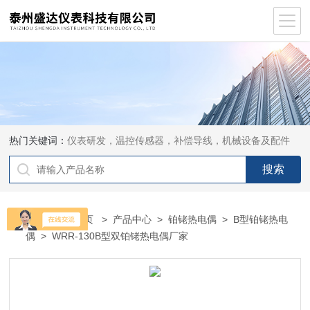
热门关键词：
仪表研发，温控传感器，补偿导线，机械设备及配件
当前位置：
首页
>
产品中心
>
铂铑热电偶
>
B型铂铑热电
偶
> WRR-130B型双铂铑热电偶厂家