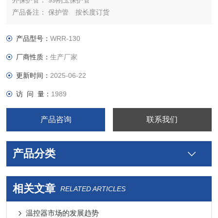
外保护管： 99刚玉保护管
产品备注： 保护管 按长度订货
产品类别： 热电偶
B型双铂铑热电偶厂家
产品型号：
WRR-130
关键词：B型铂铑热电偶，B分度热电偶，双铂铑热电偶，铂铑
厂商性质：
生产厂家
30-铂铑6热电偶
更新时间：
2025-06-22
访 问 量：
1989
产品咨询
联系我们
产品分类
相关文章
RELATED ARTICLES
温控器市场的发展趋势