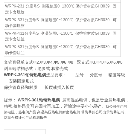
WRPK-231 分度号S 测温范围0~1300℃ 保护管材质GH3039 固
定卡套螺纹
WRPK-331分度号S 测温范围0~1300℃ 保护管材质GH3039 可
动卡套螺纹
WRPK-431分度号S 测温范围0~1300℃ 保护管材质GH3039 固
定卡套法兰
WRPK-531分度号S 测温范围0~1300℃ 保护管材质GH3039 可
动卡套法兰
套管直径单支式Φ2,Φ3,Φ4,Φ5,Φ6,Φ8 双支式Φ3,Φ4,Φ5,Φ6,Φ8
测量端结构形式：绝缘式 和接壳式
WRPK-361铂铑热电偶
选型要求： 型号 分度号 精度等级
安装固定形式
保护管直径和材质 长度或插入长度
提示：
WRPK-361铂铑热电偶
属高温热电偶，也是贵金属热电偶，
精密.价格昂贵可选回收再加工，运输途中要小心易碎。
我公司生产的
热电阻，热电偶产品
高温高压热电偶耐磨热电偶
带防暴的公司出示防暴证书，
防暴合格证和产品检测报告