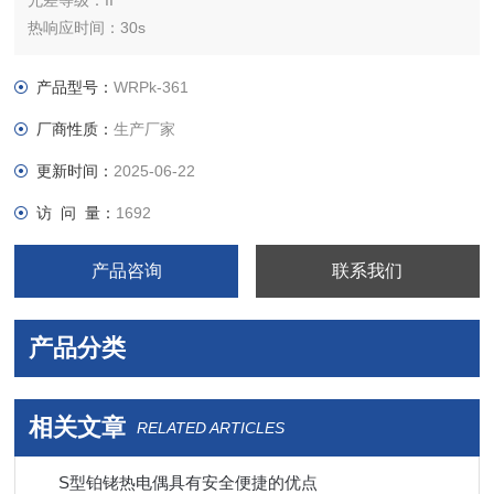
允差等级：II
热响应时间：30s
联接型式：固定螺纹
外形尺寸：按需定制mm
产品型号：
WRPk-361
WRPK-361铂铑热电偶
厂商性质：
生产厂家
关键词：S型铂铑热电偶，S型热电偶，单铂铑热电偶，铂铑10-
铂热电偶,S分度铂铑热电偶
更新时间：
2025-06-22
访 问 量：
1692
产品咨询
联系我们
产品分类
相关文章
RELATED ARTICLES
S型铂铑热电偶具有安全便捷的优点