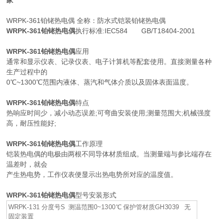
家
WRPK-361铂铑热电偶 全称：防水式铠装铂铑热电偶
WRPK-361铂铑热电偶
执行标准:IEC584 GB/T18404-2001
WRPK-361铂铑热电偶
应用
通常和显示仪表、记录仪表、电子计算机等配套使用。直接测量各种
生产过程中的
0℃~1300℃范围内液体、蒸汽和气体介质以及固体表面温度。
WRPK-361铂铑热电偶
特点
热响应时间少，减小动态误差;可弯曲安装使用;测量范围大;机械强度
高，耐压性能好;
WRPK-361铂铑热电偶
工作原理
铠装热电偶的电极由两根不同导体材质组成。当测量端与参比端存在
温差时，就会
产生热电势，工作仪表便显示出热电势所对应的温度值。
WRPK-361铂铑热电偶
型号安装形式
WRPK-131 分度号S 测温范围0~1300℃ 保护管材质GH3039 无
固定装置