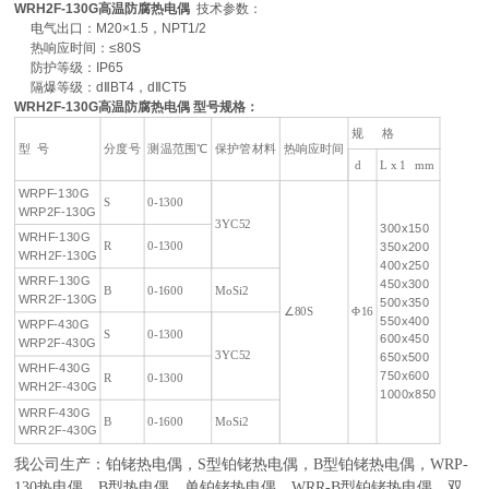
WRH2F-130G高温防腐热电偶
技术参数：
电气出口：M20×1.5，NPT1/2
热响应时间：≤80S
防护等级：IP65
隔爆等级：dⅡBT4，dⅡCT5
WRH2F-130G高温防腐热电偶
型号规格：
规 格
型 号
分度号
测温范围℃
保护管材料
热响应时间
d
L x 1 mm
WRPF-130G
S
0-1300
WRP2F-130G
3YC52
300x150
WRHF-130G
R
0-1300
350x200
WRH2F-130G
400x250
WRRF-130G
450x300
B
0-1600
MoSi2
WRR2F-130G
500x350
∠80S
Φ16
550x400
WRPF-430G
S
0-1300
600x450
WRP2F-430G
3YC52
650x500
WRHF-430G
750x600
R
0-1300
WRH2F-430G
1000x850
WRRF-430G
B
0-1600
MoSi2
WRR2F-430G
我公司生产：铂铑热电偶，
S
型铂铑热电偶，
B
型铂铑热电偶，
WRP-
130
热电偶，
B
型热电偶，单铂铑热电偶，
WRR-B
型铂铑热电偶，双