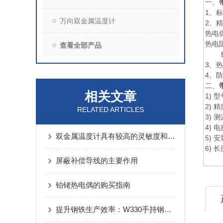
一、
1、
万向双金属温度计
2、精
热电偶
热电阻
查看全部产品
B级，
3、热
4、防
二、
相关文章
1) 型
2) 
RELATED ARTICLES
3) 
4) 
双金属温度计具有较高的灵敏度和稳定性
5) 
6) 
屏蔽补偿导线的主要作用
铂铑热电偶的购买指南
提升钢铁生产效率：W330手持钢水测温仪的创新功能