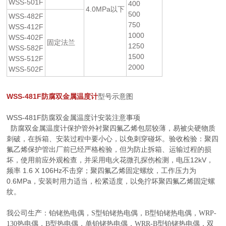
WSS-501F
400
4.0MPa以下
500
WSS-482F
750
WSS-412F
1000
WSS-402F
固定法兰
1250
WSS-582F
1500
WSS-512F
2000
WSS-502F
WSS-481F防腐双金属温度计
型号示意图
WSS-481F防腐双金属温度计安装注意事项
防腐双金属温度计保护管外衬聚四氟乙烯包层较薄，易被尖硬物质
刺破，在拆箱、安装过程中要小心，以免刺穿碰坏。验收检验：聚四
氟乙烯保护管出厂前已经严格检验，但为防止拆箱、运输过程的损
坏，使用前应外观检查，并采用电火花微孔探伤检测，电压12kV，
频率 1.6 X 106Hz不击穿；聚四氟乙烯固定螺纹，工作压力为
0.6MPa，安装时用力适当，松紧适度，以免拧坏聚四氟乙烯固定螺
纹。
我公司生产：铂铑热电偶，
S
型铂铑热电偶，
B
型铂铑热电偶，
WRP-
130
热电偶，
B
型热电偶，单铂铑热电偶，
WRR-B
型铂铑热电偶，双