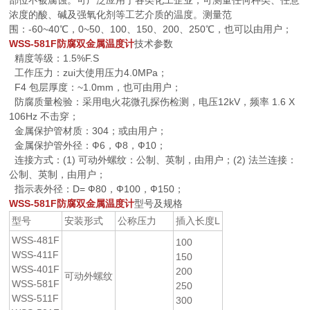
部位不被腐蚀。可广泛应用于各类化工企业，可测量任何种类、任意
浓度的酸、碱及强氧化剂等工艺介质的温度。测量范
围：-60~40℃，0~50、100、150、200、250℃，也可以由用户；
WSS-581F防腐双金属温度计
技术参数
精度等级：1.5%F.S
工作压力：zui大使用压力4.0MPa；
F4 包层厚度：~1.0mm，也可由用户；
防腐质量检验：采用电火花微孔探伤检测，电压12kV，频率 1.6 X
106Hz 不击穿；
金属保护管材质：304；或由用户；
金属保护管外径：Ф6，Ф8，Ф10；
连接方式：(1) 可动外螺纹：公制、英制，由用户；(2) 法兰连接：
公制、英制，由用户；
指示表外径：D= Ф80，Ф100，Ф150；
WSS-581F防腐双金属温度计
型号及规格
型号
安装形式
公称压力
插入长度L
WSS-481F
100
WSS-411F
150
WSS-401F
200
可动外螺纹
WSS-581F
250
WSS-511F
300