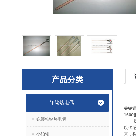
产品分类
铂铑热电偶
关键词
160
铠装铂铑热电偶
我厂
度传
小铂铑
来，