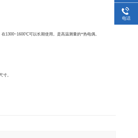
电话
，在
1300~1600
℃
可以长期使用。是高温测量的*热电偶。
尺寸。