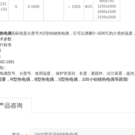
900x750
131
1150x1000
S
0-1600
＜
150S
Φ25
-131
1650x1500
2150x2000
热电偶
实际就是分度号为
S
型铂铑热电偶，它可以测量
0~1600
℃
的介质的温度
术参数
行标准
4
1
582-1991
知：
电偶型号、分度号、使用温度，
.
保护管直径、长度，紧固件、法兰装置，提供
R
B
S
100
!
需要，
型热电偶，
型热电偶，
型热电偶，
小铂铑热电偶等跟我
产品咨询
产品：