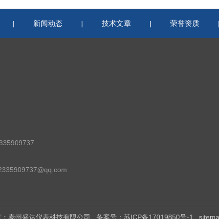
新闻动态
技术文章
荣誉资质
|
|
|
35909737
35909737@qq.com
权所有：泰州盛达仪表科技有限公司
备案号：苏ICP备17019850号-1
sitem