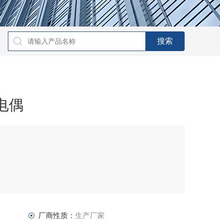
电偶
，1600度高温铂铑热电偶
单铂铑热电偶，铂铑10-铂热电偶,S分度铂铑热电偶
厂商性质：
生产厂家