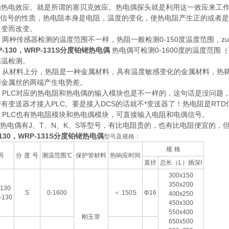
为热电效应。就是所谓的塞贝克效应。热电偶探头就是利用这一效应来工
信号的性质，热电阻本身是电阻，温度的变化，使热电阻产生正的或者是
改变而改变。
种传感器检测的温度范围不一样，热阻一般检测0-150度温度范围，zu
P-130，WRP-131S分度铂铑热电偶
热电偶可检测0-1600度的温度范围
高温检测。
从材料上分，热阻是一种金属材料，具有温度敏感变化的金属材料，热耦
同金属丝的两端产生电势差。
PLC对应的热电阻和热电偶的输入模块也是不一样的，这句话是没问题，但
有变送器才接入PLC。要是接入DCS的话就不*变送器了！热电阻是RTD
PLC也有热电阻模块和热电偶模块，可直接输入电阻和电偶信号。
热电偶有J、T、N、K、S等型号，有比电阻贵的，也有比电阻便宜的，
-130，WRP-131S分度铂铑热电偶
型号及规格：
规
格
号
分
度
号
测温范围
℃
保护管材料
热响应时间
直径
总长（
L
）插深
I
300x150
350x200
130
S
0-1600
＜
150S
Φ16
400x250
-130
450x300
550x400
刚玉管
650x500