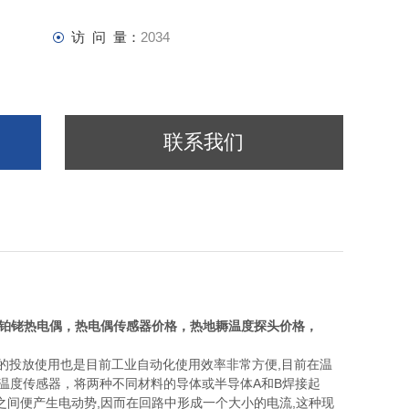
访 问 量：
2034
联系我们
分度铂铑热电偶，热电偶传感器价格，热地耨温度探头价格，
投放使用也是目前工业自动化使用效率非常方便,目前在温
温度传感器，将两种不同材料的导体或半导体A和B焊接起
之间便产生电动势,因而在回路中形成一个大小的电流,这种现