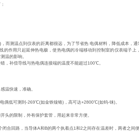
下：
，而测温点到仪表的距离都很远，为了节省热 电偶材料，降低成本，通常
导线的作用只起延伸热电极，使热电偶的冷端移动到控制室的仪表端子上
对测温的影响。
，补偿导线与热电偶连接端的温度不能超过100℃。
感温快速，准确。
低可测到-269℃(如金铁镍铬)，高可达+2800℃(如钨-铼)。
开头的限制，外有保护套管，用起来非常方便。
合回路，当导体A和B的两个执着点1和2之间存在温差时，两者之间便