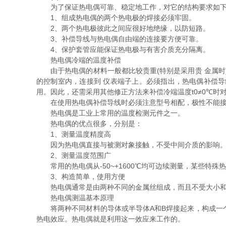
为了保证热电偶可靠、稳定地工作，对它的结构要求如
1、组成热电偶的两个热电极的焊接必须牢固。
2、两个热电极彼此之间应很好地绝缘，以防短路。
3、补偿导线与热电偶自由端的连接要方便可靠。
4、保护套管应能保证热电极与有害介质充分隔离。
热电偶冷端的温度补偿
由于热电偶的材料一般都比较贵重(特别是采用贵 金属时)
的控制室内，连接到 仪表端子上。必须指出，热电偶补偿
用。因此，还需采用其他修正方法来补偿冷端温度t0≠0℃时
在使用热电偶补偿导线时必须注意型号相配，极性不能接错
热电偶是工业上常用的温度检测元件之一。
热电偶的优点很多，分别是：
1、测量温度精度高
因为热电偶直接与被测对象接触，不受中间介质的影响。
2、测量温度范围广
常用的热电偶从-50~+1600℃均可边续测量，某些特殊热电偶
3、构造简单，使用方便
热电偶通常是由两种不同的金属丝组成，而且不受大小和
热电偶测温基本原理
将两种不同材料的导体或半导体A和B焊接起来，构成一个闭
热电效应。热电偶就是利用这一效应来工作的。