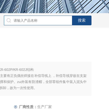
-602P/KR-602J结构
主要有正负偶丝焊接在补偿导线上 ，补偿导线穿嵌在支架
撑和保护。zui外装有防渣帽，全部零组件集中装入泥头中
拆卸，故为一次性使用。
厂商性质：
生产厂家