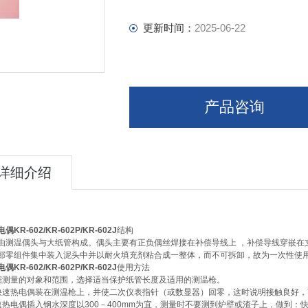
更新时间：
2025-06-22
产品咨询
详细介绍
KR-602/KR-602P/KR-602J
结构
由测温偶头与大纸管构成。偶头主要有正负偶丝焊接在补偿导线上 ，补偿导线穿嵌在支
部零组件集中装入泥头中并以耐火填充剂粘合成一整体，而不可拆卸，故为一次性使
KR-602/KR-602P/KR-602J
使用方法
据测量的对象和范围，选择适当保护纸管长度及适用的测温枪。
快速热电偶装在测温枪上，并使二次仪表指针（或数显器）回零，这时说明接触良好，
速热电偶插入钢水深度以300－400mm为宜，测量时不要测到炉壁或渣子上，做到