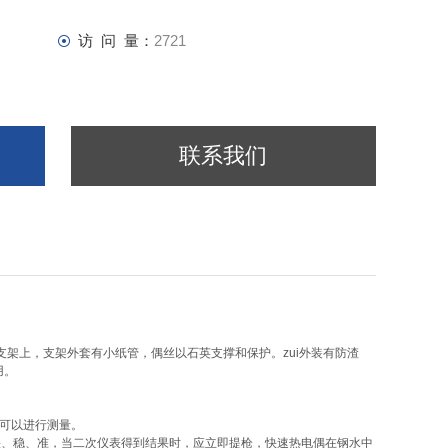
访 问 量：
2721
联系我们
架上，支架外套有小纸管，偶丝以石英支撑和保护。zui外装有防渣
用。
可以进行测量。
：快、稳、准，当二次仪表得到结果时，应立即提枪，快速热电偶在钢水中