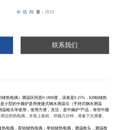
访 问 量：
2619
联系我们
铂铑热电偶）测温区间是
度，误差是
，
铂铑热
0-1800
0.25%
KB
要是小型的中频炉是用便捷式钢水测温仪（手持式钢水测温
测温枪头等使用，使用方便，灵活，是中频炉*产品，有些中频
使用过的热电偶，并装上新的，停顿几分钟，准备下次测量。
速热电偶，双铂铑热电偶，单铂铑热电偶，测温枪头，测温枪