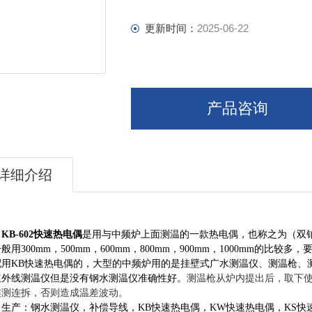
更新时间：
2025-06-22
产品咨询
详细介绍
司
快速热电偶
是用与中频炉上面测温的一款热电偶，也称之为（双
KB-602
一般用
，
，
，
，
，
的比较多，
300mm
500mm
600mm
800mm
900mm
1000mm
配用
快速热电偶的，大型的中频炉用的是挂壁式广水测温仪、测温枪、
KB
红外线测温仪但是没有钢水测温仪准确性好。
测温枪从炉内提出后，取下
连测连拆，否则造成温差波动。
司生产：钢水测温仪，补偿导线，
快速热电偶，
快速热电偶，
快
KB
KW
KS