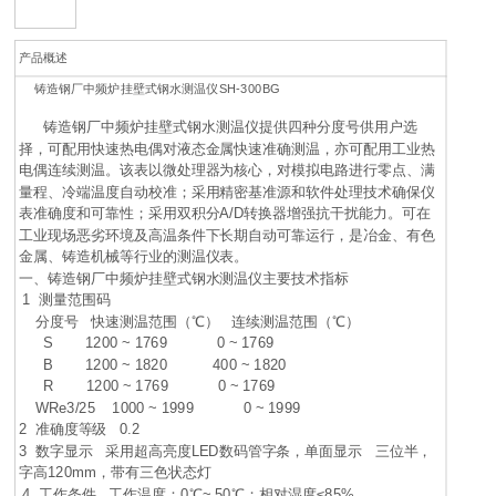
产品概述
铸造钢厂中频炉挂壁式钢水测温仪SH-300BG
铸造钢厂中频炉挂壁式钢水测温仪提供四种分度号供用户选
择，可配用快速热电偶对液态金属快速准确测温，亦可配用工业热
电偶连续测温。该表以微处理器为核心，对模拟电路进行零点、满
量程、冷端温度自动校准；采用精密基准源和软件处理技术确保仪
表准确度和可靠性；采用双积分A/D转换器增强抗干扰能力。可在
工业现场恶劣环境及高温条件下长期自动可靠运行，是冶金、有色
金属、铸造机械等行业的测温仪表。
一、铸造钢厂中频炉挂壁式钢水测温仪主要技术指标
1 测量范围码
分度号 快速测温范围（℃） 连续测温范围（℃）
S 1200 ~ 1769 0 ~ 1769
B 1200 ~ 1820 400 ~ 1820
R 1200 ~ 1769 0 ~ 1769
WRe3/25 1000 ~ 1999 0 ~ 1999
2 准确度等级 0.2
3 数字显示 采用超高亮度LED数码管字条，单面显示 三位半，
字高120mm，带有三色状态灯
4 工作条件 工作温度：0℃~ 50℃；相对湿度≤85%