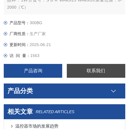
品种：1种分度号：S B R WRe3/25 WRe5/26测量范围：0-
2000（℃）
允差等级：B热响应时间：30（s）外形尺寸：1500（mm）
产品型号：
300BG
厂商性质：
生产厂家
更新时间：
2025-06-21
访 问 量：
1563
产品咨询
联系我们
产品分类
相关文章
RELATED ARTICLES
温控器市场的发展趋势