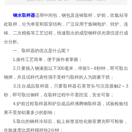
钢水取样器
适用中间包，钢包及连铸取样，炉前，吹氩站等
处取样，分为单室和双室结构，广泛应用于炼钢电炉、转炉、连
铸、二次精炼等工艺过程，快速取出的成型钢样供光谱仪进行成
分分析。
一、取样器的优点是什么呢？
1.操作工艺简单，便于操作者掌握；
2.只要插入钢液面以下300毫米，停留5～8秒钟，即可取出
钢掸，并且试样代表性强不受样勺取样的人为因素干扰；
3.注台成品取样器，只要取样器石英管头与注流接触2～3
秒，即可取出钢样，在取样过程中不需控流，安全可靠；
4.炉前过程取样器和炉后成品样沸腾钢取样器，试验检验结
果不受加铝量多少的影响；
5.取出的钢样冷却后，贴上标签送给化验室磨光即可检验，
化验速度比原样模样快2分钟；