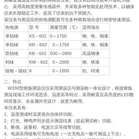
熔融金属温度而研制的高精度仪表。该仪表以高性能单片微机为核
心、采用高精度测量传感器件、并采取多种智能化处理技术，以确保
仪表长期稳定工作。提高了仪表的抗干扰能力。
该仪表与相适应的热电偶配套可在多种熔炼场合进行精密快速测温。
热电偶
型 号
测量范围（℃）
适用场合
单铂铑
KS－602
0～1750
钢、铁、铜液
单铂铑
KR－602
0～1750
钢、铁、铜液
双铂铑
KB－602
500～1800
高温钢液
钨铼
KW－602
0～2000
钢、铁液
镍铬－镍硅
K
0～1000
铝、锌液
二、特点
W330型熔炼测温仪仪采用测温仪与测温枪一体化设计，根据熔炼
测温现场工作环境恶劣、温度高等特点，采用耐震且高亮度的LED数
码管显示、全金属外壳设计，故更为耐用。
本仪表具有:
1、温度测成时温度值自动保持功能。
2、灯光、蜂鸣声同步提示测温结束（提起测试枪）功能。
3、断偶、超量程、电源欠压等报警功能。
4、电源采用镍氢可充电电池（一次充电后一般可测温上千次）。