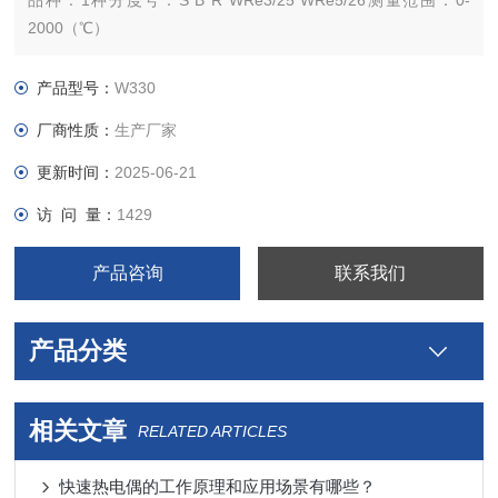
品种：1种分度号：S B R WRe3/25 WRe5/26测量范围：0-
2000（℃）
允差等级：B热响应时间：30（s）外形尺寸：1500（mm）
产品型号：
W330
厂商性质：
生产厂家
更新时间：
2025-06-21
访 问 量：
1429
产品咨询
联系我们
产品分类
相关文章
RELATED ARTICLES
快速热电偶的工作原理和应用场景有哪些？