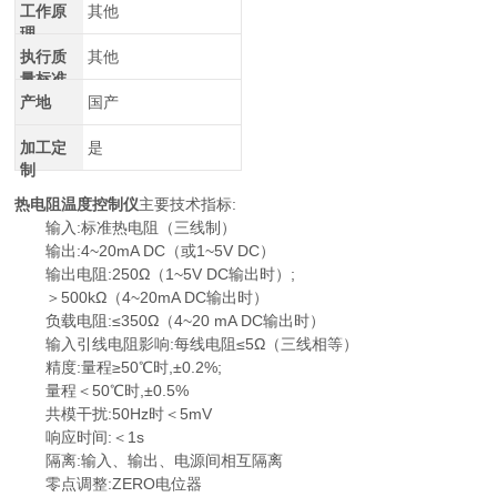
工作原
其他
理
执行质
其他
量标准
产地
国产
加工定
是
制
热电阻温度控制仪
主要技术指标:
输入:标准热电阻（三线制）
输出:4~20mA DC（或1~5V DC）
输出电阻:250Ω（1~5V DC输出时）;
＞500kΩ（4~20mA DC输出时）
负载电阻:≤350Ω（4~20 mA DC输出时）
输入引线电阻影响:每线电阻≤5Ω（三线相等）
精度:量程≥50℃时,±0.2%;
量程＜50℃时,±0.5%
共模干扰:50Hz时＜5mV
响应时间:＜1s
隔离:输入、输出、电源间相互隔离
零点调整:ZERO电位器