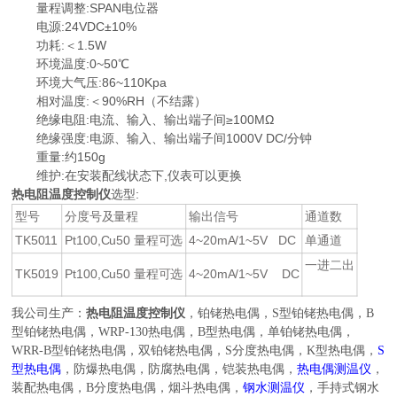
量程调整:SPAN电位器
电源:24VDC±10%
功耗:＜1.5W
环境温度:0~50℃
环境大气压:86~110Kpa
相对温度:＜90%RH（不结露）
绝缘电阻:电流、输入、输出端子间≥100MΩ
绝缘强度:电源、输入、输出端子间1000V DC/分钟
重量:约150g
维护:在安装配线状态下,仪表可以更换
热电阻温度控制仪
选型:
型号
分度号及量程
输出信号
通道数
TK5011
Pt100,Cu50 量程可选
4~20mA/1~5V DC
单通道
一进二出
TK5019
Pt100,Cu50 量程可选
4~20mA/1~5V DC
热电阻温度控制仪
，
我公司生产：
铂铑热电偶，
S
型铂铑热电偶，
B
型铂铑热电偶，
WRP-130
热电偶，
B
型热电偶，单铂铑热电偶，
WRR-B
型铂铑热电偶，双铂铑热电偶，
S
分度热电偶，
K
型热电偶，
S
型热电偶
，防爆热电偶，防腐热电偶，铠装热电偶，
热电偶测温仪
，
装配热电偶，
B
分度热电偶，烟斗热电偶，
钢水测温仪
，手持式钢水