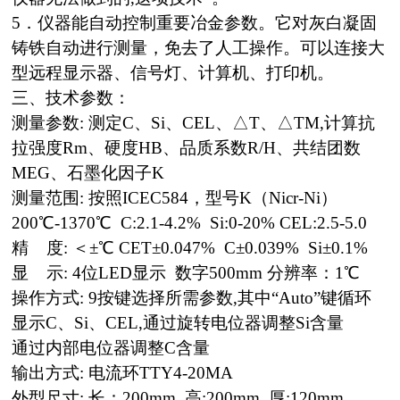
5．仪器能自动控制重要冶金参数。它对灰白凝固
铸铁自动进行测量，免去了人工操作。可以连接大
型远程显示器、信号灯、计算机、打印机。
三、技术参数：
测量参数: 测定C、Si、CEL、△T、△TM,计算抗
拉强度Rm、硬度HB、品质系数R/H、共结团数
MEG、石墨化因子K
测量范围: 按照ICEC584，型号K（Nicr-Ni）
200℃-1370℃ C:2.1-4.2% Si:0-20% CEL:2.5-5.0
精 度: ＜±℃ CET±0.047% C±0.039% Si±0.1%
显 示: 4位LED显示 数字500mm 分辨率：1℃
操作方式: 9按键选择所需参数,其中“Auto”键循环
显示C、Si、CEL,通过旋转电位器调整Si含量
通过内部电位器调整C含量
输出方式: 电流环TTY4-20MA
外型尺寸: 长：200mm 高:200mm 厚:120mm