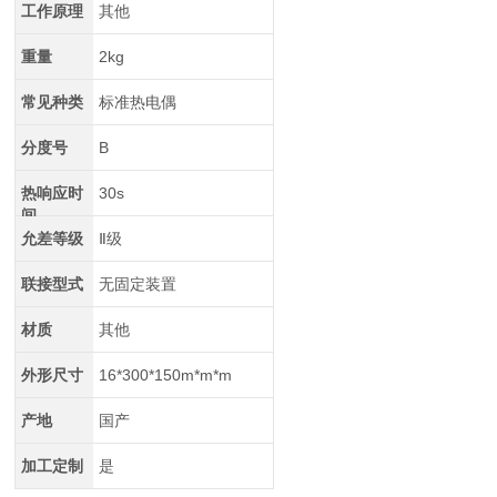
工作原理
其他
重量
2kg
常见种类
标准热电偶
分度号
B
热响应时
30s
间
允差等级
Ⅱ级
联接型式
无固定装置
材质
其他
外形尺寸
16*300*150m*m*m
产地
国产
加工定制
是