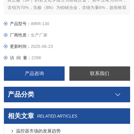
其正极（BP）的名义化学成分为铂铑合金， 其中含铑为30%，
含铂为70%，负极（BN）为铂铑合金，含铑为量6%，故俗称双
铂铑热电偶。该热电偶长期zui高使用温度为1600℃，短期zui高
使用温度 为1800℃。
产品型号：
WRR-130
厂商性质：
生产厂家
更新时间：
2025-06-23
访 问 量：
2298
产品咨询
联系我们
产品分类
相关文章
RELATED ARTICLES
温控器市场的发展趋势