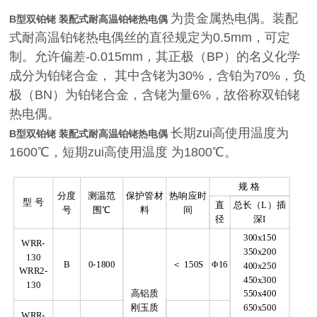
为贵金属热电偶。装配
B型双铂铑 装配式耐高温铂铑热电偶
式耐高温铂铑热电偶丝的直径规定为0.5mm，可定
制。允许偏差-0.015mm，其正极（BP）的名义化学
成分为铂铑合金， 其中含铑为30%，含铂为70%，负
极（BN）为铂铑合金，含铑为量6%，故俗称双铂铑
热电偶。
长期zui高使用温度为
B型双铂铑 装配式耐高温铂铑热电偶
1600℃，短期zui高使用温度 为1800℃。
规 格
分度
测温范
保护管材
热响应时
型 号
直
总长（L）插
号
围℃
料
间
径
深I
300x150
WRR-
350x200
130
B
0-1800
＜ 150S
Φ16
400x250
WRR2-
450x300
130
高铝质
550x400
刚玉质
650x500
WRR-