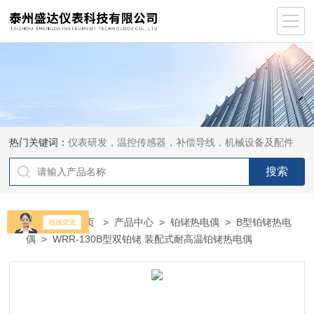
热门关键词：
仪表研发，温控传感器，补偿导线，机械设备及配件
当前位置：
首页
>
产品中心
>
铂铑热电偶
>
B型铂铑热电
偶
> WRR-130B型双铂铑 装配式耐高温铂铑热电偶