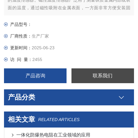
的温度传感器。磁性温度传感器广泛用于测量铁质金属内部或表
面的温度，通过磁性吸附在金属表面，一方面非常方便安装固
定，另一方面不需打孔固定，对被测物表面不会产生破坏，保护
被测物体的完好性。磁性探头能吸附在各种导磁金属上以测量其
产品型号：
表面温度。
厂商性质：
生产厂家
更新时间：
2025-06-23
访 问 量：
2455
产品咨询
联系我们
产品分类
相关文章
RELATED ARTICLES
一体化防爆热电阻在工业领域的应用