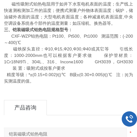
磁性吸附式铂热电阻用于如井下水泵电机表面的温度；生产线上
快速测检测加工件的温度；便携式测量户外物体表面温度；锅炉，储
油罐外表面的温度；大型电机表面温度；各种减速机表面温度,中央
空调设备系统各个部件的温度测量：如压缩机、换热器等。
三、铠装磁吸式铂热电阻规格型号：
CXF-WZP铂热电阻：Pt100、Pt500、Pt1000 测温范围：(-200
～400)℃
磁铁探头直径：Φ10,Φ15,Φ20,Φ30,Φ40或其它等 引线长
度：1000-2000mm也可以根据客户要求做 保护管材质：
1Cr18NI9Ti、304L、316、Incone1600 GH3039，GH3030
装 置：吸附式或按客户要求
精度等级：*±(0.15+0.002|t|)℃ B级±(0.30+0.005|t|)℃ 注：|t|为
实测温度的值。
产品咨询