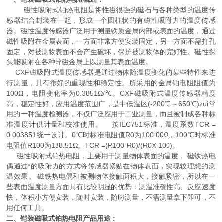
磁性吸附式铂热电阻是将性磁很强的磁石与各种类型的温度传
感器结合封装在一起，形成一个圆柱状的有磁性吸附力的温度传感
器。磁性温度传感器广泛用于测量铁质金属内部或表面的温度，通过
磁性吸附在金属表面，一方面非常方便安装固定，另一方面不需打孔
固定，对被测物表面不会产生破坏，保护被测物体的完好性。磁性探
头能吸附在各种导磁金属上以测量其表面温度。
CXF磁吸附式温度传感器是通过物体随温度变化的某些特性来进
行测量，具有很好的重现性和稳定性。所采用的金属铂电阻阻值为
100Ω，电阻变化率为0.3851Ω/℃。CXF磁吸附式温度传感器精度
高，稳定性好，应用温度范围广，是中低温区(-200℃～650℃)zui常
用的一种温度检测器，不仅广泛应用于工业测量，而且被制成各种标
准温度计供计量和校准使用。 按IEC751标准，温度系数TCR =
0.003851统一设计。0℃时标准电阻值R0为100.00Ω，100℃时标准
电阻值R100为138.51Ω。TCR =(R100-R0)/(R0X 100)。
磁性吸附式铂热电阻，主要用于测量物体表面的温度， 磁铁热电
偶通过*的吸附力的方式将传感器紧贴在物体表面，实现较理想的测
温效果。 磁铁热电偶和被测物体接触面积大，接触紧密，所以在一
些表面温度测量方面具有比较明显的优势：测温准确性高、反应速度
快，体积小方便安装，随时安装，随时测量，不需测量拿下即可，不
用任何工具。
二、铠装磁吸式铂热电阻产品用途：