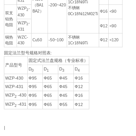
431
1Cr18Ni9Ti
（BA1
-200~420
不锈钢
WZP
-
2
BA2）
Φ16
<90
双支
0Cr18Ni12M02Ti
430
铂热
WZP
-
2
电阻
Φ12
<90
431
铜热
WZC-
不锈钢
Cu50
-50~100
Φ12
<120
电阻
430
1Cr18Ni9Ti
固定法兰型号规格对照表:
固定式法兰盘规格（专业标准）
产品型号
D
D
D
D
0
1
3
4
WZP-430
Ф95
Ф65
Ф45
Ф16
WZP-431
Ф95
Ф65
Ф45
Ф12
WZP
-430
Ф95
Ф65
Ф45
Ф16
2
WZP
-431
Ф95
Ф65
Ф55
Ф12
2
|