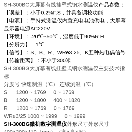
SH-300BG大屏幕有线挂壁式钢水测温仪
产品参数：
【误差】：小于
0.2%F.S
，并具备调校功能
【电源】：手持式测温仪内置充电电池供电，大屏幕
显示器电源
AC220V
【环境】：
-20
℃
~50
℃
，湿度低于
90%R.H
【分辨力】：
1
℃
【信号】：
S
、
B
、
R
、
WRe3-25
、
K
五种热电偶信号
【传输距离】：不小于
300
米
SH-300BG大屏幕有线挂壁式钢水测温仪
主要技术指
标
分度号
快速测温（℃）
连续测温（℃）
S 1200 ~ 1769 0 ~ 1769
B 1200 ~ 1800 400 ~ 1820
R 1200 ~ 1769 0 ~ 1769
WRe3/25 1000 ~ 1999 0 ~ 1999
SH-300BG
微机数字测温仪
外形尺寸外形尺寸