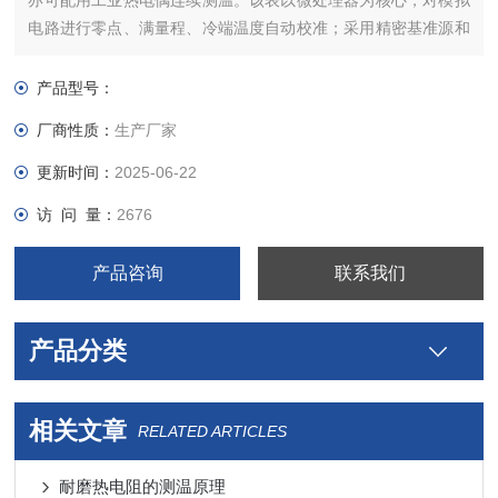
亦可配用工业热电偶连续测温。该表以微处理器为核心，对模拟
电路进行零点、满量程、冷端温度自动校准；采用精密基准源和
软件处理技术确保仪表准确度和可靠性；采用双积分A/D转换器
增强抗干扰能力。可在工业现场恶劣环境及高温条件下长期自动
产品型号：
可靠运行，是我国冶金、有色金属、铸造机械等行业的测温仪
厂商性质：
生产厂家
表。
更新时间：
2025-06-22
访 问 量：
2676
产品咨询
联系我们
产品分类
相关文章
RELATED ARTICLES
耐磨热电阻的测温原理