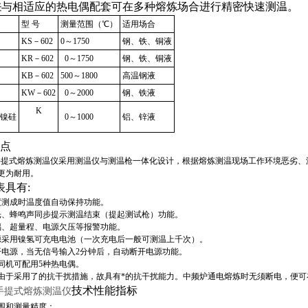
与相适应的热电偶配套可在多种熔炼场合进行精密快速测温。
表
型 号
测量范围（℃）
适用场合
KS－602
0～1750
钢、铁、铜液
KR－602
0～1750
钢、铁、铜液
KB－602
500～1800
高温钢液
KW－602
0～2000
钢、铁液
K
镍硅
0～1000
铝、锌液
特点
0手提式熔炼测温仪采用测温仪与测温枪一体化设计，根据熔炼测温现场工作环境恶劣、
更为耐用。
表具有:
度测成时温度值自动保持功能。
光、蜂鸣声同步提示测温结束（提起测试枪）功能。
偶、超量程、电源欠压等报警功能。
源采用镍氢可充电电池（一次充电后一般可测温上千次）。
开电源，当无信号输入2分钟后，自动断开电源功能。
同机可配用5种热电偶。
由于采用了的抗干扰措施，故具有*的抗干扰能力。中频炉通电熔炼时无须断电，便
技术性能指标
手提式熔炼测温仪
围和测量精度：