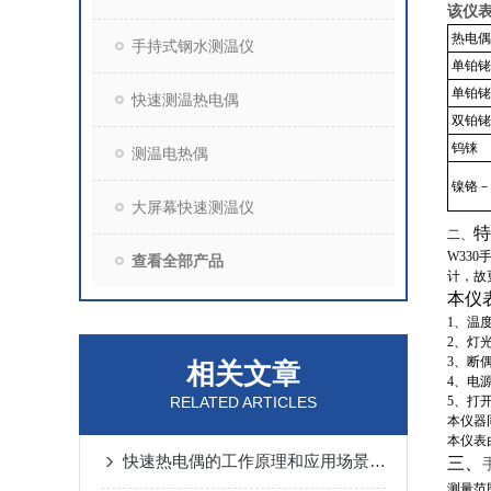
该仪
热电偶
手持式钢水测温仪
单铂铑
单铂铑
快速测温热电偶
双铂铑
钨铼
测温电热偶
镍铬－
大屏幕快速测温仪
二、
W33
查看全部产品
计，故
本仪
1、温
2、灯
3、断
相关文章
4、电
RELATED ARTICLES
5、打
本仪器
本仪表
快速热电偶的工作原理和应用场景有哪些？
三、
测量范