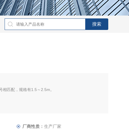
相匹配，规格有1.5～2.5m。
）单铂铑快速偶头KR－602
双铂铑快速偶头KB－602
厂商性质：
生产厂家