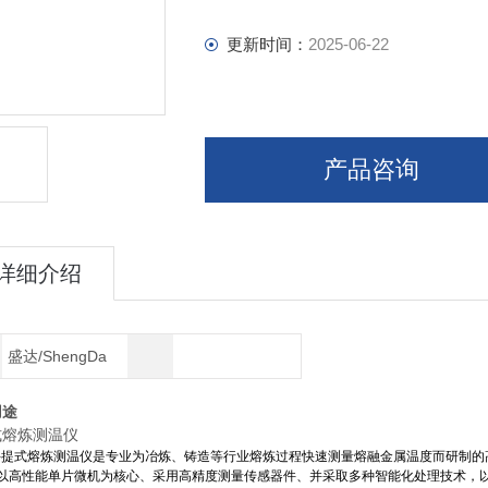
更新时间：
2025-06-22
产品咨询
详细介绍
盛达/ShengDa
用途
式熔炼测温仪
0手提式熔炼测温仪是专业为冶炼、铸造等行业熔炼过程快速测量熔融金属温度而研制
以高性能单片微机为核心、采用高精度测量传感器件、并采取多种智能化处理技术，