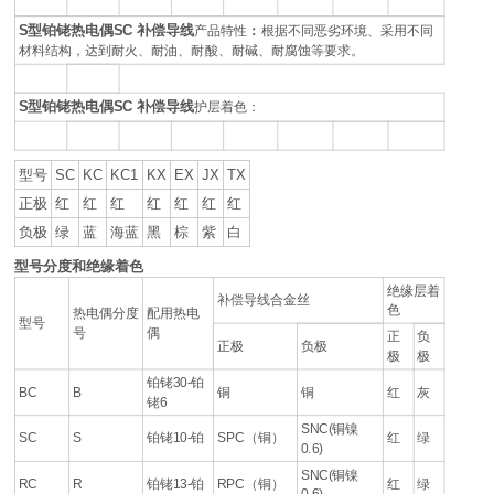
S型铂铑热电偶SC 补偿导线
产品特性
：
根据不同恶劣环境、采用不同
材料结构，达到耐火、耐油、耐酸、耐碱、耐腐蚀等要求。
S型铂铑热电偶SC 补偿导线
护层着色：
型号
SC
KC
KC1
KX
EX
JX
TX
正极
红
红
红
红
红
红
红
负极
绿
蓝
海蓝
黑
棕
紫
白
型号分度和绝缘着色
绝缘层着
补偿导线合金丝
色
热电偶分度
配用热电
型号
号
偶
正
负
正极
负极
极
极
铂铑30-铂
BC
B
铜
铜
红
灰
铑6
SNC(铜镍
SC
S
铂铑10-铂
SPC（铜）
红
绿
0.6)
SNC(铜镍
RC
R
铂铑13-铂
RPC（铜）
红
绿
0.6)