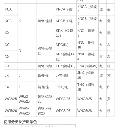
KNCA（铜镍
KCA
KPCA（铁）
红
蓝
2）
KNCB（铜镍
KCB
K
镍铬-镍硅
KPCB（铜）
红
蓝
4）
KPX（镍铬
KNX（镍硅
KX
红
黑
10）
3）
NNC（铜镍
NC
NPC(铁)
红
灰
18）
镍铬硅-镍
N
硅
NPX(镍硅14
NNX（镍硅
NX
红
灰
硅)
4）
EX
E
镍铬-铜镍
EPX(镍硅10)
ENX(铜镍45)
红
棕
JNX（铜镍
JX
J
铁-铜镍
JPX(铁)
红
紫
45）
TNX（铜镍
TX
T
铜-铜镍
TPX(铜)
红
白
45）
WRa3-
钨铼-钨铼
WC3/25
WPC3/25
WNC3/25
红
黄
WRa25
25
WRa5-
钨铼5-钨
WC5/26
WPC5/26
WNC5/26
红
橙
WRa26
铼26
使用分类及护层颜色