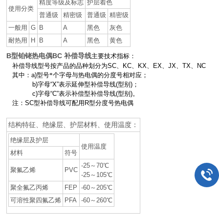
精度等级及标志
护层着色
使用分类
普通级
精密级
普通级
精密级
一般用
G
B
A
黑色
灰色
耐热用
H
B
A
黑色
黄色
B型铂铑热电偶BC 补偿导线
主要技术指标：
补偿导线型号按产品的品种划分为
SC
、
KC
、
KX
、
EX
、
JX
、
TX
、
NC
其中：
a)
型号*个字母与热电偶的分度号相对应；
b)
字母
“X”
表示延伸型补偿导线
(
型别
)
；
c)
字母
“C”
表示补偿型补偿导线
(
型别
)
。
注：
SC
型补偿导线可配用
R
型分度号热电偶
结构特征、绝缘层、护层材料、使用温度：
绝缘层及护层
使用温度
材料
符号
-25～70℃
聚氟乙烯
PVC
-25～105℃
聚全氟乙丙烯
FEP
-60～205℃
可溶性聚四氟乙烯
PFA
-60～260℃