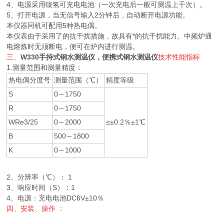
4、电源采用镍氢可充电电池（一次充电后一般可测温上千次）。
5、打开电源，当无信号输入2分钟后，自动断开电源功能。
本仪器同机可配用5种热电偶。
本仪表由于采用了的抗干扰措施，故具有*的抗干扰能力。中频炉通
电熔炼时无须断电，便可在炉内进行测温。
三、
W330手持式钢水测温仪，便携式钢水测温仪
技术性能指标
1.测量范围和测量精度：
热电偶分度号
测量范围（℃）
精度等级
S
0～1750
R
0～1750
WRe3/25
0～2000
≤±0.2％±1℃
B
500～1800
K
0～1000
2、分辨率（℃）： 1
3、响应时间（S）：1
4、电源：充电电池DC6V±10％
四、安装、操作 ：