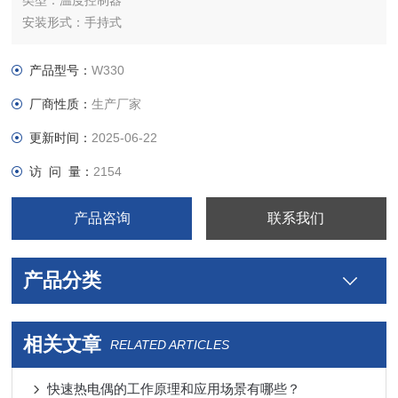
类型：温度控制器
安装形式：手持式
加工定制：是
外形尺寸：标准㎜
产品型号：
W330
重量：标准kg
厂商性质：
生产厂家
更新时间：
2025-06-22
访 问 量：
2154
产品咨询
联系我们
产品分类
相关文章
RELATED ARTICLES
快速热电偶的工作原理和应用场景有哪些？