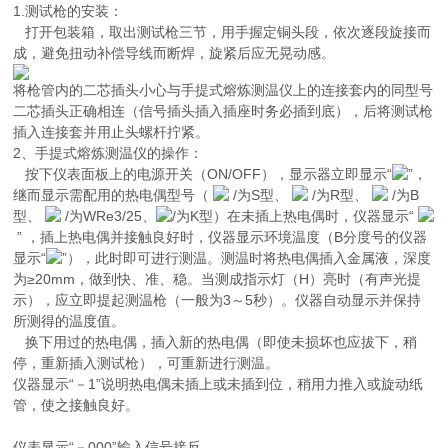
1.测试枪的安装：
打开包装箱，取出测试枪三节，用手握定铜头段，依次逐段旋接而
成，避免扭动补偿导线而断焊，旋紧后应无晃动感。
将枪管内的二芯插头小心与手提式熔炼测温仪上的连接套内的同型号
二芯插头正确相连（信号插头插入插座时务必插到底），后将测试枪
插入连接套并用止头螺杆拧紧。
2、手提式熔炼测温仪的操作：
按下仪表面板上的电源开关（ON/OFF），显示器立即显示“
”，
继而显示需配用的热电偶型号（
/为S型、
/为R型、
/为B
型、
/为WRe3/25、
/为K型）在未插上热电偶时，仪器显示“
” ，插上热电偶并接触良好时，仪器显示环境温度（B分度号的仪器
显示“
”），此时即可进行测温。测温时将热电偶插入金属液，深度
为≥20mm，做到快、准、稳。当测成指示灯（H）亮时（有声光提
示），应立即提起测温枪（一般为3～5秒）。仪器自动显示并保持
所测得的温度值。
换下用过的热电偶，插入新的热电偶（即使未损坏也应拔下，稍
停，重新插入测试枪），可重新进行测温。
仪器显示“－1”说明热电偶未插上或未插到位，稍用力推入或旋动纸
管，使之接触良好。
仪表显示“－000”输入信号接反。