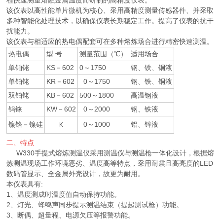
程快速测量熔融金属温度而研制的高精度仪表。
该仪表以高性能单片微机为核心、采用高精度测量传感器件、并采取
多种智能化处理技术，以确保仪表长期稳定工作。提高了仪表的抗干
扰能力。
该仪表与相适应的热电偶配套可在多种熔炼场合进行精密快速测温。
热电偶
型 号
测量范围（℃）
适用场合
单铂铑
KS－602
0～1750
钢、铁、铜液
单铂铑
KR－602
0～1750
钢、铁、铜液
双铂铑
KB－602
500～1800
高温钢液
钨铼
KW－602
0～2000
钢、铁液
镍铬－镍硅
0～1000
铝、锌液
K
二、特点
W330手提式熔炼测温仪采用测温仪与测温枪一体化设计，根据熔
炼测温现场工作环境恶劣、温度高等特点，采用耐震且高亮度的LED
数码管显示、全金属外壳设计，故更为耐用。
本仪表具有:
1、温度测成时温度值自动保持功能。
2、灯光、蜂鸣声同步提示测温结束（提起测试枪）功能。
3、断偶、超量程、电源欠压等报警功能。