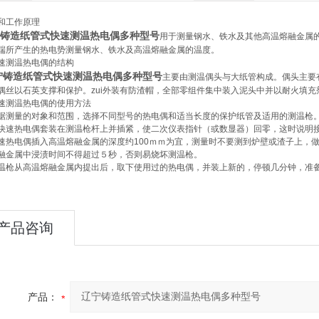
和工作原理
铸造纸管式快速测温热电偶多种型号
用于测量钢水、铁水及其他高温熔融金属
端所产生的热电势测量钢水、铁水及高温熔融金属的温度。
速测温热电偶的结构
铸造纸管式快速测温热电偶多种型号
主要由测温偶头与大纸管构成。偶头主要
偶丝以石英支撑和保护。zui外装有防渣帽，全部零组件集中装入泥头中并以耐火填
速测温热电偶的使用方法
据测量的对象和范围，选择不同型号的热电偶和适当长度的保护纸管及适用的测温枪
快速热电偶套装在测温枪杆上并插紧，使二次仪表指针（或数显器）回零，这时说明
速热电偶插入高温熔融金属的深度约100ｍｍ为宜，测量时不要测到炉壁或渣子上，
融金属中浸渍时间不得超过５秒，否则易烧坏测温枪。
温枪从高温熔融金属内提出后，取下使用过的热电偶，并装上新的，停顿几分钟，准
产品咨询
产品：