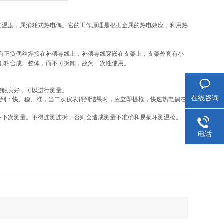
的温度，属消耗式热电偶。它的工作原理是根据金属的热电效应，利用热
有正负偶丝焊接在补偿导线上，补偿导线穿嵌在支架上，支架外套有小
充剂粘合成一整体，而不可拆卸，故为一次性使用。
。
接触良好，可以进行测量。
在线咨询
做到：快、稳、准，当二次仪表得到结果时，应立即提枪，快速热电偶在
备下次测量。不得连测连拆，否则会造成测量不准确和易损坏测温枪。
电话