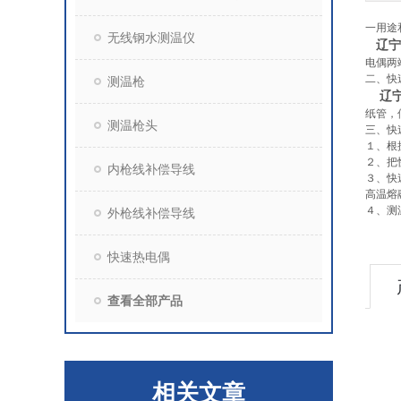
一用途
无线钢水测温仪
辽宁
电偶两
二、快
测温枪
辽宁
纸管，
测温枪头
三、快
１、根
２、把
内枪线补偿导线
３、快
高温熔
４、测
外枪线补偿导线
快速热电偶
查看全部产品
相关文章