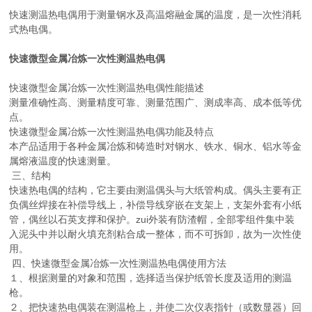
快速测温热电偶用于测量钢水及高温熔融金属的温度，是一次性消耗
式热电偶。
快速微型金属冶炼一次性测温热电偶
快速微型金属冶炼一次性测温热电偶性能描述
测量准确性高、测量精度可靠、测量范围广、测成率高、成本低等优
点。
快速微型金属冶炼一次性测温热电偶功能及特点
本产品适用于各种金属冶炼和铸造时对钢水、铁水、铜水、铝水等金
属熔液温度的快速测量。
三、结构
快速热电偶的结构，它主要由测温偶头与大纸管构成。偶头主要有正
负偶丝焊接在补偿导线上，补偿导线穿嵌在支架上，支架外套有小纸
管，偶丝以石英支撑和保护。zui外装有防渣帽，全部零组件集中装
入泥头中并以耐火填充剂粘合成一整体，而不可拆卸，故为一次性使
用。
四、快速微型金属冶炼一次性测温热电偶使用方法
１、根据测量的对象和范围，选择适当保护纸管长度及适用的测温
枪。
２、把快速热电偶装在测温枪上，并使二次仪表指针（或数显器）回