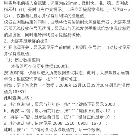
时将热电偶插入金属液，深度为≥20mm，做到快、准、稳。当测成
指示灯（H）亮时（有声光提示），应立即提起测温枪（一般为3～5
秒）。仪器自动显示并保持所测得的温度值。
仪器在测温结束的同时，自动将信号传输到大屏幕显示器，大屏幕显
示器无线接收信号无误后，显示出与无线发射手提式熔炼测温仪相同
的温度值，同时电铃声响提示提起测试枪。
2、大屏幕显示屏的操作
打开电源开关，显示器显示当前时间；检测到信号时，自动接收显示
并保持温度值。
（1）历史数据查询
本仪器可存储历史数据1000组。
按“查询”键，仪器即进入历史数据查询状态。此时，大屏幕显示当前
年份；根据查询需要，按“↑”“↓”键可修正。
例如：要查询这样一个数据：2008年12月10日09时08分测量的温度
值为1678℃；
此时查询步骤：
a、按“查询”键，显示当前年份；按“↑”“↓”键修正到显示 2008 ；
b、再按“→”键，显示当前月份，按“↑”“↓”键修正到显示 12 ；
c、再按“→”键，显示当前日份，按“↑”“↓”键修正到显示 10 ；
d、按“确认”键，依次显示 2008 1210 0908 1678 ；
此时，按 “↑”、“↓”键可查询该温度值前、后一个数据。