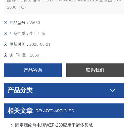
品种：1种分度号：S B R WRe3/25 WRe5/26测量范围：0-
2000（℃）
允差等级：B热响应时间：30（s）外形尺寸：1500（mm）
产品型号：
W660
厂商性质：
生产厂家
更新时间：
2025-06-21
访 问 量：
1869
产品咨询
联系我们
产品分类
相关文章
RELATED ARTICLES
固定螺纹热电阻WZP-230应用于诸多领域