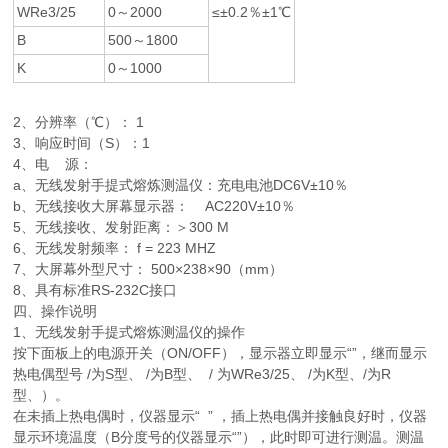
WRe3/25
0～2000
≤±0.2％±1℃
B
500～1800
K
0～1000
2、分辨率（℃）： 1
3、响应时间（S）：1
4、电 源：
a、无线发射手提式熔炼测温仪：充电电池DC6V±10％
b、无线接收大屏幕显示器： AC220V±10％
5、无线接收、发射距离：＞300 M
6、无线发射频率： f = 223 MHZ
7、大屏幕外型尺寸： 500×238×90（mm）
8、具有标准RS-232C接口
四、操作说明
1、无线发射手提式熔炼测温仪的操作
按下面板上的电源开关（ON/OFF），显示器立即显示“
”，继而显示
热电偶型号
/为S型、
/为B型、
/ 为WRe3/25、
/为K型、
/为R
型、）。
在未插上热电偶时，仪器显示“
” ，插上热电偶并接触良好时，仪器
显示环境温度（B分度号的仪器显示“
”），此时即可进行测温。测温