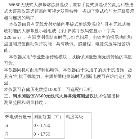
W660无线式大屏幕熔炼测温仪，兼有手提式测温仪的灵活和壁挂
式大屏幕仪器远距离的可视之双重特性，省却了测试枪与大屏幕显示
器间连线的羁绊。
本仪器由具有无线发射功能的手提式熔炼测温仪与具有无线式接
收功能的大屏幕显示器组成（采用5英寸数码管显示：字高
128mm）。有温度测量结束时同步灯光指示、电铃声响提示功能和
温度测成值自动保持功能，具有断偶、超量程、电源欠压等报警功
能。
本仪器采用*专业数据传输模块，以确保测量数据无线传输的高度
可靠。
本仪器同机可配用5种热电偶。本仪器由于采用了的抗干扰措施，故
具有*的抗干扰能力。中频炉通电熔炼时无须断电便可在炉内进行测
温。
本仪器可存储历史数据1000组，可选配打印机。
三、
钢水测温仪W660无线式大屏幕熔炼测温仪
技术性能指标
测量范围和测量精度：
热电偶分度号
测量范围（℃）
精度等级
S
0～1750
R
0～1750