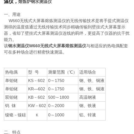
温仪，
熔炼炉钢水测温仪
一、用途
W660无线式大屏幕熔炼测温仪的无线传输技术是将手提式测温仪
测得的温度值通过无线传输技术同步精确传输到壁挂式大屏幕显示
器，省却了壁挂式大屏幕测温仪连线的羁绊，更提高了仪器的抗干扰
能力。
该
钢水测温仪W660无线式大屏幕熔炼测温仪
与相适应的热电偶配套
可在多种场合进行精密快速测温。
热电偶
型 号
测量范围（℃）
适用场合
单铂铑
KS－602
0～1750
钢、铁、铜液
单铂铑
KR—602
0～1750
钢、铁、铜液
双铂铑
KB－602
500～1800
高温钢液
钨 铼
KW－602
0～2000
钢、铁液
镍铬－镍硅
0～1000
铝、锌液
K
二、特点