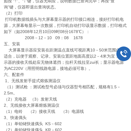
如按 “↑”、“↓”键，仪器无响应，说明数据已查询完毕；再按“查
询”键，仪器即退出查询状态。
（2）打印
打印机数据线插头与大屏幕显示器的打印接口相连，接好打印机电
源，大屏幕每显示一次数据，打印机自动打印该显示数据，打印格式
如下（如2008年12月10日09时08分1678℃）：
2008－12－10 09：08 1678
五、安装
大屏幕显示器应安装在距测温点直线可视距离10－50米范围内较
适合，以便于观察、记录。安装位置距地面高度以2－4米为宜，显
示器的接收天线处应无物体遮挡；拉杆天线拉至zui长；显示器电源
为AC220V（用照明线路电源，接地必须可靠）。
六、配套件
1、无线发射手提式熔炼测温仪
（1）测试枪 ：测试枪型号必须与仪器型号相匹配，规格有1.5－
2.5m。
（2）充电器 （3）发射天线
2、无线接收大屏幕熔炼测温仪
（1）电铃 （2）接收天线 （3）电源线
3、快速偶头
（1）单铂铑快速偶头 KS－602
（2）单铂铑快速偶头 KR－602