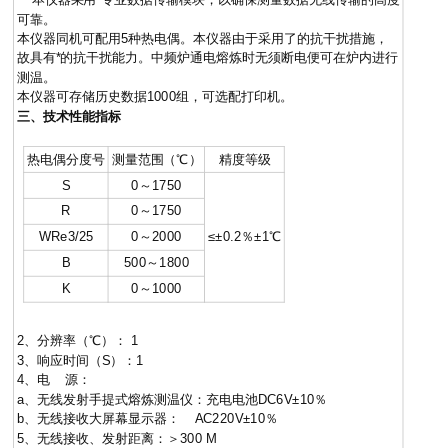
可靠。
本仪器同机可配用5种热电偶。本仪器由于采用了的抗干扰措施，
故具有*的抗干扰能力。中频炉通电熔炼时无须断电便可在炉内进行
测温。
本仪器可存储历史数据1000组，可选配打印机。
三、技术性能指标
热电偶分度号
测量范围（℃）
精度等级
S
0～1750
R
0～1750
WRe3/25
0～2000
≤±0.2％±1℃
B
500～1800
K
0～1000
2、分辨率（℃）： 1
3、响应时间（S）：1
4、电 源：
a、无线发射手提式熔炼测温仪：充电电池DC6V±10％
b、无线接收大屏幕显示器： AC220V±10％
5、无线接收、发射距离：＞300 M