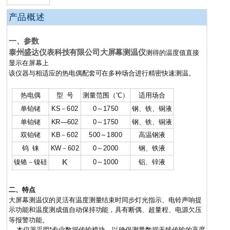
产品概述
一、参数
泰州盛达仪表科技有限公司大屏幕测温仪
测得的温度值
直接
显示在屏幕上
该仪器与相适应的热电偶配套可在多种场合进行精密快速测温。
热电偶
型 号
测量范围（℃）
适用场合
单铂铑
KS－602
0～1750
钢、铁、铜液
单铂铑
KR—602
0～1750
钢、铁、铜液
双铂铑
KB－602
500～1800
高温钢液
钨 铼
KW－602
0～2000
钢、铁液
镍铬－镍硅
K
0～1000
铝、锌液
二、特点
大屏幕测温仪的灵活有温度测量结束时同步灯光指示、电铃声响提
示功能和温度测成值自动保持功能，具有断偶、超量程、电源欠压
等报警功能。
本仪器采用*专业数据传输模块，以确保测量数据无线传输的高度