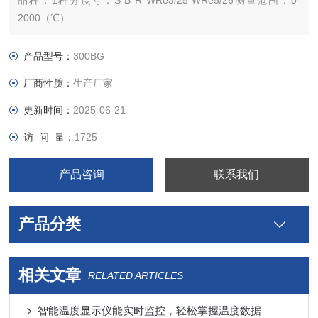
品种：1种分度号：S B R WRe3/25 WRe5/26测量范围：0-
2000（℃）
允差等级：B热响应时间：3（s）外形尺寸：
400*300*110（mm）
产品型号：
300BG
厂商性质：
生产厂家
更新时间：
2025-06-21
访 问 量：
1725
产品咨询
联系我们
产品分类
相关文章
RELATED ARTICLES
智能温度显示仪能实时监控，轻松掌握温度数据