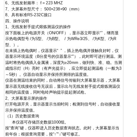
6、无线发射频率： f = 223 MHZ
7、大屏幕外型尺寸： 500×238×90（mm）
8、具有标准RS-232C接口
四、操作说明
1、无线发射手提式熔炼测温仪的操作
按下面板上的电源开关（ON/OFF），显示器立即显示“
”，继而显
示热电偶型号
/为S型、
/为B型、
/ 为WRe3/25、
/为K型、
/为R
型、）。
在未插上热电偶时，仪器显示“
” ，插上热电偶并接触良好时，仪
器显示环境温度（B分度号的仪器显示“
”），此时即可进行测温。测
温时将热电偶插入金属液，深度为≥
20mm
，做到快、准、稳。当测
成指示灯（H）亮时（有声光提示），应立即提起测温枪（一般为3
～5秒）。仪器自动显示并保持所测得的温度值。
仪器在测温结束的同时，自动将信号传输到大屏幕显示器，大屏幕
显示器无线接收信号无误后，显示出与无线发射手提式熔炼测温仪
相同的温度值，同时电铃声响提示提起测试枪。
2、大屏幕
显示屏
的操作
打开电源开关，显示器显示当前时间；检测到信号时，自动接收显
示并保持温度值。
（1）历史数据查询
本仪器可存储历史数据1000组。
按“查询”键，仪器即进入历史数据查询状态。此时，大屏幕显示当
前年份；根据查询需要，按“↑”“↓”键可修正。