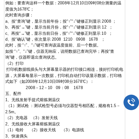
例如：要查询这样一个数据：2008年12月10日09时08分测量的温
度值为1678℃；
此时查询步骤：
a、按“查询”键，显示当前年份；按“↑”“↓”键修正到显示 2008 ；
b、再按“→”键，显示当前月份，按“↑”“↓”键修正到显示 12 ；
c、再按“→”键，显示当前日份，按“↑”“↓”键修正到显示 10 ；
d、按“确认”键，依次显示 2008 1210 0908 1678 ；
此时，按 “↑”、“↓”键可查询该温度值前、后一个数据。
如按 “↑”、“↓”键，仪器无响应，说明数据已查询完毕；再按“查
询”键，仪器即退出查询状态。
（2）打印
打印机数据线
插头
与大屏幕显示器的打印接口相连，接好打印机电
源，大屏幕每显示一次数据，打印机自动打印该显示数据，打印格
式如下（如2008年12月10日09时08分1678℃）：
2008－12－10 09：08 1678
五、配件
1、无线发射手提式熔炼测温仪
（1）测试枪 ：测试枪型号必须与仪器型号相匹配，规格有1.5－
2.5m。
（2）充电器 （3）发射天线
2、无线接收大屏幕熔炼测温仪
（1）电铃 （2）接收天线 （3）电源线
3、快速偶头