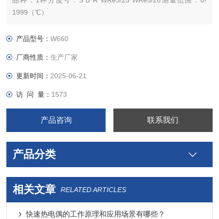
品种：1种分度号：S B R WRe3/25 WRe5/26测量范围：0-
1999（℃）
允差等级：B热响应时间：30（s）外形尺寸：1500（mm）
产品型号：
W660
厂商性质：
生产厂家
更新时间：
2025-06-21
访 问 量：
1573
产品咨询
联系我们
产品分类
相关文章
RELATED ARTICLES
快速热电偶的工作原理和应用场景有哪些？