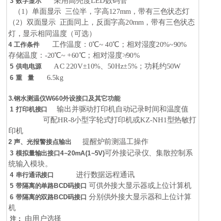
采用高亮度LED数码管
3 数字显示
（1）单面显示 三位半，字高127mm，带有三色状态灯
（2）双面显示 正面同上，反面字高20mm，带有三色状态
灯，显示相同温度（可选）
工作温度：0℃~ 40℃；相对湿度20%~90%
4 工作条件
存储温度：-20℃~ +60℃；相对湿度≯90%
AC 220V±10%、50Hz±5%；功耗约50W
5 供电电源
6.5kg
6 重 量
3.钢水测温仪W660外设接口及其它功能
输出并驱动打印机自动记录时间和温度值
1 打印机接口
可配HR-8小型字轮式打印机或KZ-NH1型热敏打
印机
提醒炉前测温工操作
2 声、光报警接点输出
可外接记录仪、集散控制系
3 模拟量输出接口4~20mA(1~5V)
统输入模块。
进行数据远程通讯
4 串行通讯接口
可供外接大显示器或上位计算机
5 带隔离的单路BCD码接口
分别供外接大显示器和上位计算
6 带隔离的双路BCD码接口
机
由用户选择
注：