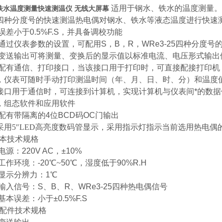
适用于钢水、铁水的温度测量。
铁水温度测量快速测温仪 无线大屏幕
四种分度号的快速测温热电偶对钢水、铁水等液态温度进行快速
误差小于0.5%F.S，并具备调校功能
通过仪表参数的设置，可配用S，B，R，WRe3-25四种分度号
变送输出可将测量、变换后的显示值以标准电流、电压形式输出
配有通信、打印接口，当该接口用于打印时，可直接配接打印机
，仪表可随时手动打印测温时间（年、月、日、时、分）和温度
接口用于通信时，可连接到计算机，实现计算机与仪表间*的数据
，组态软件和应用软件
配有带隔离的4位BCD码OC门输出
采用
5
″
LED
高亮度数码管显示，采用指示灯指示当前选用热电偶
本技术规格
电源：220V AC，±10%
工作环境：-20℃
~
50℃，湿度低于90%R.H
显示分辨力：1℃
输入信号：S、B、R、WRe3-25四种热电偶信号
基本误差：小于±0.5%F.S
配件技术规格