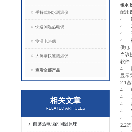
钢水 
配用
手持式钢水测温仪
4
4
快速测温热电偶
4
4
测温电热偶
供电
当该
大屏幕快速测温仪
软件
4
查看全部产品
显示
2.1
基
4
4
相关文章
4
RELATED ARTICLES
4
4
耐磨热电阻的测温原理
2.2
选