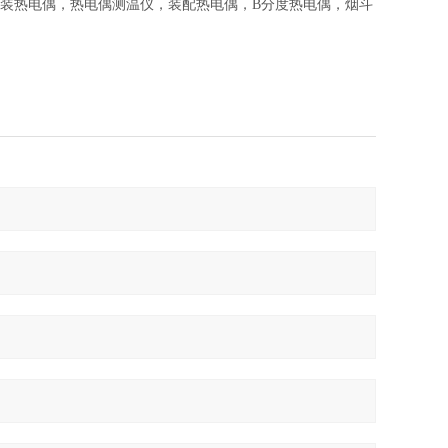
铠装热电偶，热电偶测温仪，装配热电偶，B分度热电偶，烟斗