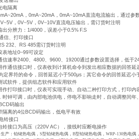
变送输出
光电隔离
4mA
~
20mA，0mA
~
20mA，0mA
~
10mA直流电流输出，通过参
1V
~
5V，0V
~
5V，0V
~
10V直流电压输出，需订货时注明
输出分辨力：1/4000，误差小于0.5% F.S
通信、打印接口
RS 232、RS 485需订货时注明
仪表地址0
~
99可设定
通信速率2400、4800、9600、19200通过参数设置选择，低于
用作通信接口时，仪表收到计算机命令到发出相应数据的回答延
#”为定界符的命令，回答延迟小于500μs；其它命令的回答延迟小于1
测试软件，提供组态软件和应用软件
用作打印接口时，仪表可实现手动、自动二种打印方式，打印内
，时钟可调，由内部电池供电，停电不影响走时，自动调整闰年
BCD码输出
带隔离的4位BCD码输出，低电平有效
电铃接口
电铃接口为高压（220V AC），接线时应断电操作
生产：铂铑热电偶，S型铂铑热电偶，B型铂铑热电偶，WRP-130热电偶