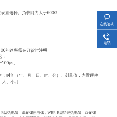
数设置选择。负载能力大于600
Ω
在线咨询
电话
2400的速率需在订货时注明
迟：
00μs。
容：时间（年、月、日、时、分）、测量值，内置硬件
、大、小月
，B型热电偶，单铂铑热电偶，WRR-B型铂铑热电偶，双铂铑