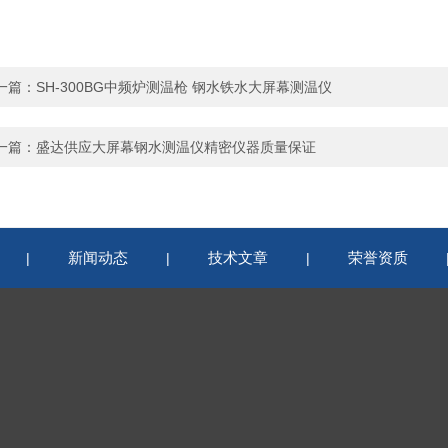
一篇：
SH-300BG中频炉测温枪 钢水铁水大屏幕测温仪
一篇：
盛达供应大屏幕钢水测温仪精密仪器质量保证
新闻动态
技术文章
荣誉资质
|
|
|