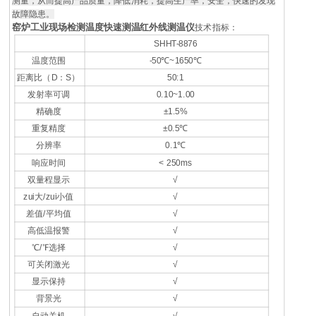
测量，从而提高产品质量，降低消耗，提高生产率，安全，快速的发现
故障隐患。
窑炉工业现场检测温度快速测温红外线测温仪
技术指标：
SHHT-8876
温度范围
-50℃~1650℃
距离比（D：S）
50:1
发射率可调
0.10~1.00
精确度
±1.5%
重复精度
±0.5℃
分辨率
0.1℃
响应时间
< 250ms
双量程显示
√
zui大/zui小值
√
差值/平均值
√
高低温报警
√
℃/℉选择
√
可关闭激光
√
显示保持
√
背景光
√
自动关机
√