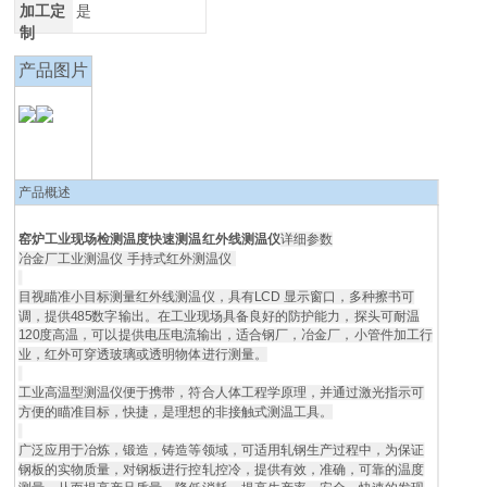
加工定
是
制
产品图片
产品概述
窑炉工业现场检测温度快速测温红外线测温仪
详细参数
冶金厂工业测温仪 手持式红外测温仪
目视瞄准小目标测量红外线测温仪，具有LCD 显示窗口，多种擦书可
调，提供485数字输出。在工业现场具备良好的防护能力，探头可耐温
120度高温，可以提供电压电流输出，适合钢厂，冶金厂，小管件加工行
业，红外可穿透玻璃或透明物体进行测量。
工业高温型测温仪便于携带，符合人体工程学原理，并通过激光指示可
方便的瞄准目标，快捷，是理想的非接触式测温工具。
广泛应用于冶炼，锻造，铸造等领域，可适用轧钢生产过程中，为保证
钢板的实物质量，对钢板进行控轧控冷，提供有效，准确，可靠的温度