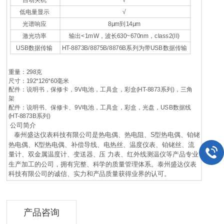
低电量显示
√
光谱响应
8μm到14μm
激光功率
输出<1mW，波长630~670nm，class2(II)
USB数据传输
HT-8873B/8875B/8876B系列为带USB数据传输
重量：298克
尺寸：192*126*60毫米
配件：说明书，保修卡，9V电池，工具盒，彩盒(HT-8873系列)，三角
架
配件：说明书、保修卡、9V电池，工具盒，彩盒，光盘，USB数据线
(HT-8873B系列)
公司简介
泰州盛达仪表科技有限公司是热电偶、热电阻、S型热电偶、铂铑
热电偶、K型热电偶、补偿导线、电热丝、温度仪表、铂铑丝、流
量计、双金属温度计、变送器、压 力表、红外线测温仪等产品专业
生产加工的公司，拥有完整、科学的质量管理体系。泰州盛达仪表
科技有限公司的诚信、实力和产品质量获得业界的认可。
产品咨询