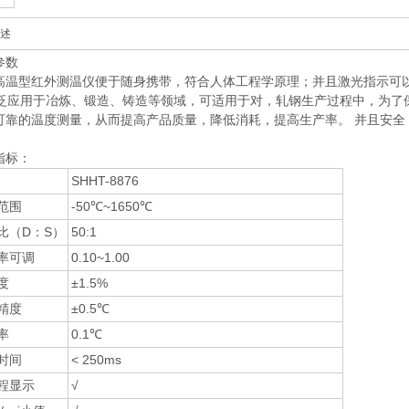
述
参数
高温型红外测温仪便于随身携带，符合人体工程学原理；并且激光指示可
应用于冶炼、锻造、铸造等领域，可适用于对，轧钢生产过程中，为了
可靠的温度测量，从而提高产品质量，降低消耗，提高生产率。 并且安全
指标：
SHHT-8876
范围
-50℃~1650℃
比（D：S）
50:1
率可调
0.10~1.00
度
±1.5%
精度
±0.5℃
率
0.1℃
时间
< 250ms
程显示
√