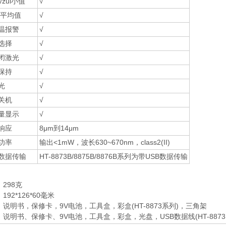
大/zui小值
√
/平均值
√
温报警
√
℉选择
√
闭激光
√
保持
√
光
√
关机
√
量显示
√
响应
8μm到14μm
功率
输出<1mW，波长630~670nm，class2(II)
B数据传输
HT-8873B/8875B/8876B系列为带USB数据传输
298克
192*126*60毫米
：说明书，保修卡，9V电池，工具盒，彩盒(HT-8873系列)，三角架
说明书、保修卡、9V电池，工具盒，彩盒，光盘，USB数据线(HT-8873