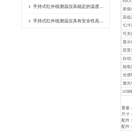
zui
手持式红外线测温仪高稳定的温度测量
差值
高低
手持式红外线测温仪具有安全性高的优点
℃/
可关
显示
背景
自动
低电
光谱
激光
US
重量：
尺寸：
配件
配件：