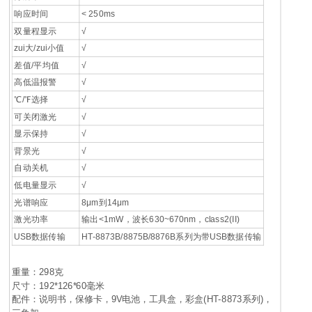
响应时间
< 250ms
双量程显示
√
zui大/zui小值
√
差值/平均值
√
高低温报警
√
℃/℉选择
√
可关闭激光
√
显示保持
√
背景光
√
自动关机
√
低电量显示
√
光谱响应
8μm到14μm
激光功率
输出<1mW，波长630~670nm，class2(II)
USB数据传输
HT-8873B/8875B/8876B系列为带USB数据传输
重量：298克
尺寸：192*126*60毫米
配件：说明书，保修卡，9V电池，工具盒，彩盒(HT-8873系列)，