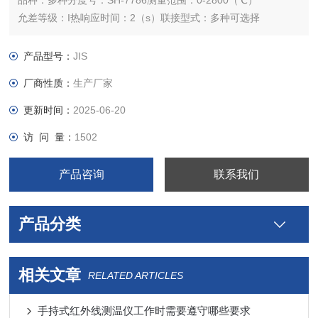
品种：多种分度号：SH-7786测量范围：0-2800（℃）
允差等级：I热响应时间：2（s）联接型式：多种可选择
外形尺寸：多种（mm）规格：0-2000度,0-1650度,0-1350度,0-
1200度,0-850度,0-350度
产品型号：
JIS
厂商性质：
生产厂家
更新时间：
2025-06-20
访 问 量：
1502
产品咨询
联系我们
产品分类
相关文章
RELATED ARTICLES
手持式红外线测温仪工作时需要遵守哪些要求