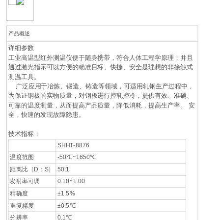
产品概述
详细参数
工业高温型红外测温仪便于随身携带，符合人体工程学原理；并且
通过激光指示可以方便的瞄准目标、快捷、安全是理想的非接触式
测温工具。
广泛应用于冶炼、锻造、铸造等领域，可适用轧钢生产过程中，
为保证钢板的实物质量，对钢板进行控轧控冷，提供有效、准确、
可靠的温度测量，从而提高产品质量，降低消耗，提高生产率。 安
全，快速的发现故障隐患。
技术指标：
SHHT-8876
温度范围
-50℃~1650℃
距离比（D：S）
50:1
发射率可调
0.10~1.00
精确度
±1.5%
重复精度
±0.5℃
分辨率
0.1℃