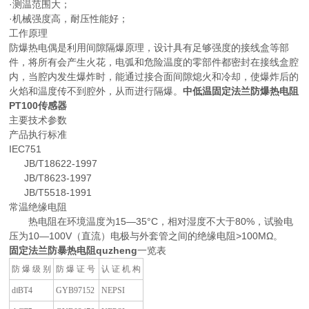
·测温范围大；
·机械强度高，耐压性能好；
工作原理
防爆热电偶是利用间隙隔爆原理，设计具有足够强度的接线盒等部
件，将所有会产生火花，电弧和危险温度的零部件都密封在接线盒腔
内，当腔内发生爆炸时，能通过接合面间隙熄火和冷却，使爆炸后的
火焰和温度传不到腔外，从而进行隔爆。
中低温固定法兰防爆热电阻
PT100传感器
主要技术参数
产品执行标准
IEC751
JB/T18622-1997
JB/T8623-1997
JB/T5518-1991
常温绝缘电阻
热电阻在环境温度为15—35°C，相对湿度不大于80%，试验电
压为10—100V（直流）电极与外套管之间的绝缘电阻>100MΩ。
固定法兰防暴热电阻quzheng
一览表
防 爆 级 别
防 爆 证 号
认 证 机 构
d‖BT4
GYB97152
NEPSI