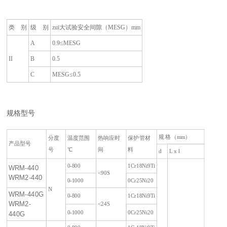
类 别
级 别
zui大试验安全间隙（MESG）mm
A
0.9≤MESG
II
B
0.5
C
MESG≤0.5
规格型号
规 格（mm）
分度
温度范围
热响应时
保护管材
产品型号
号
℃
间
料
d
L x l
0-800
1Cr18Ni9Ti
WRM-440
<90S
WRM2-440
0-1000
0Cr25Ni20
N
WRM-440G
0-800
1Cr18Ni9Ti
WRM2-
<24S
0-1000
0Cr25Ni20
440G