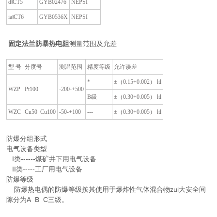
d‖CT5
GYB02476
NEPSI
ia‖CT6
GYB0536X
NEPSI
固定法兰防暴热电阻
测量范围及允差
型 号
分度号
测温范围
精度等级
允许误差
*
±（0.15+0.002） ltl
WZP
Pt100
-200-+500
B级
±（0.30+0.005） ltl
WZC
Cu50 Cu100
-50-+100
---
±（0.30+0.005） ltl
防爆分组形式
电气设备类型
I类------煤矿井下用电气设备
II类-----工厂用电气设备
防爆等级
防爆热电偶的防爆等级按其使用于爆炸性气体混合物zui大安全间
隙分为A B C三级。