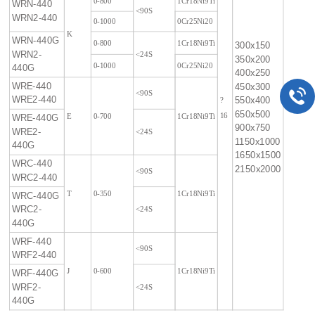
0-800
1Cr18Ni9Ti
WRN-440
<90S
WRN2-440
0-1000
0Cr25Ni20
K
WRN-440G
0-800
1Cr18Ni9Ti
300x150
WRN2-
<24S
350x200
0-1000
0Cr25Ni20
440G
400x250
WRE-440
450x300
<90S
WRE2-440
?
550x400
650x500
16
E
0-700
1Cr18Ni9Ti
WRE-440G
900x750
WRE2-
<24S
1150x1000
440G
1650x1500
WRC-440
2150x2000
<90S
WRC2-440
T
0-350
1Cr18Ni9Ti
WRC-440G
WRC2-
<24S
440G
WRF-440
<90S
WRF2-440
J
0-600
1Cr18Ni9Ti
WRF-440G
WRF2-
<24S
440G