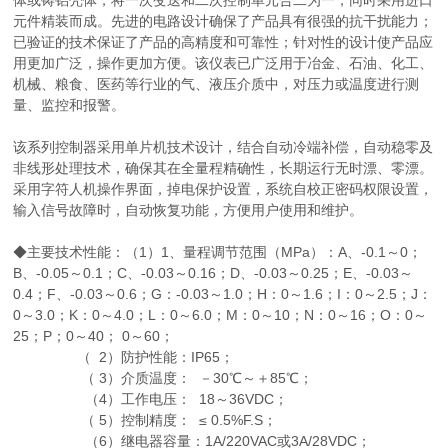
体或铸铝壳体，将一次变送和二次控制单元合二为一，同时采用进口
元件精装而成。先进的电路设计确保了产品具有很强的抗干扰能力；
已验证的技术保证了产品的高精度和可靠性；针对性的设计使产品应
用更加广泛，操作更加方便。该仪表已广泛用于冶金、石油、化工、
机械、粮食、医药等行业的气、液压介质中，对压力或温度进行测
量、监控和报警。
该系列控制器采用单片机技术设计，结合自动冷端补偿，自动稳零及
非线形处理技术，确保其在全量程精确性，长期运行无时漂、零漂。
采用字符人机操作界面，掉电保护设置，系统自校正密码权限设置，
输入信号故障时，自动恢复功能，方便用户使用和维护。
◆主要技术性能：（1）1、量程调节范围（MPa）：A、-0.1～0；
B、-0.05～0.1；C、-0.03～0.16；D、-0.03～0.25；E、-0.03～
0.4；F、-0.03～0.6；G：-0.03～1.0；H：0～1.6；I：0～2.5；J：
0～3.0；K：0～4.0；L：0～6.0；M：0～10；N：0～16；O：0～
25；P；0～40； 0～60；
（ 2）防护性能：IP65；
（ 3）介质温度： －30℃～＋85℃；
（4）工作电压： 18～36VDC；
（ 5）控制精度： ≤ 0.5%F.S；
（6）继电器容量：1A/220VAC或3A/28VDC；