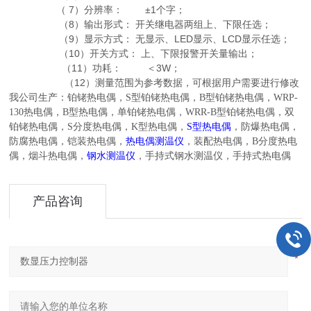
（ 7）分辨率： ±1个字；
（8）输出形式： 开关继电器两组上、下限任选；
（9）显示方式： 无显示、LED显示、LCD显示任选；
（10）开关方式： 上、下限报警开关量输出；
（11）功耗： ＜3W；
（12）测量范围为参考数据，可根据用户需要进行修改
我公司生产：铂铑热电偶，
S
型铂铑热电偶，
B
型铂铑热电偶，
WRP-
130
热电偶，
B
型热电偶，单铂铑热电偶，
WRR-B
型铂铑热电偶，双
铂铑热电偶，
S
分度热电偶，
K
型热电偶，
S
型热电偶
，防爆热电偶，
防腐热电偶，铠装热电偶，
热电偶测温仪
，装配热电偶，
B
分度热电
偶，烟斗热电偶，
钢水测温仪
，手持式钢水测温仪，手持式热电偶
产品咨询