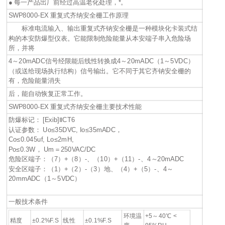
● 每一产品出厂前经过高温老化处理，*。
SWP8000-EX 重复式齐纳安全栅工作原理
标准电流输入、输出重复式齐钠安全栅是一种模块化卡装式结
构的本安防爆型仪表。它能限制危险能量从本安端子串入危险场
所，并将
4～20mADC信号经限能后线性转换成4～20mADC（1～5VDC）
（或送给现场执行结构）信号输出。它不同于其它齐钠安全栅的
有，危险能量消失
后，能自动恢复正常工作。
SWP8000-EX 重复式齐纳安全栅主要技术性能
防爆标记： [Exib]ⅡCT6
认证参数： Uo≤35DVC, Io≤35mADC，
Co≤0.045uf, Lo≤2mH,
Po≤0.3W， Um＝250VAC/DC
危险区端子：（7）+（8）-、（10）+（11）-、4～20mADC
安全区端子：（1）+（2）-（3）地、（4）+（5）-、4～
20mmADC（1～5VDC）
一般技术条件
环境温
+5～40℃ <
精度
±0.2%F.S
线性
±0.1%F.S