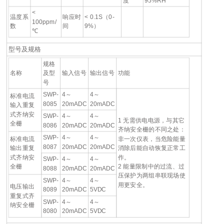
度
95%RH
<
温度系
响应时
< 0.1S（0-
100ppm/
数
间
9%）
℃
型号及规格
规格
名称
及型
输入信号
输出信号
功能
号
SWP-
4～
4～
标准电流
8085
20mADC
20mADC
输入重复
式齐纳安
SWP-
4～
4～
1 无需供电电源，与其它
全栅
8086
20mADC
20mADC
齐纳安全栅的不同之处：
SWP-
4～
4～
标准电流
非一次仪表，当危险能量
8087
20mADC
20mADC
输出重复
消除后能自动恢复正常工
式齐纳安
作。
SWP-
4～
4～
全栅
2 能量限制中的过流、过
8088
20mADC
20mADC
压保护为两组串联现场使
SWP-
4～
4～
用更安全。
电压输出
8089
20mADC
5VDC
重复式齐
SWP-
4～
4～
纳安全栅
8080
20mADC
5VDC