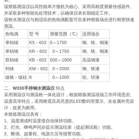
表。
该熔炼测温仪以高性能单片微机为核心、采用高精度测量传感器件、
并采取多种智能化处理技术，以确保仪表长期稳定工作。
该铁水测温仪与相适应的热电偶配套可在多种熔炼场合进行精密快速
测温。
热电偶
型 号
测量范围（℃）
适用场合
单铂铑
KS－602
0～1750
钢、铁、铜液
单铂铑
KR－602
0～1750
钢、铁、铜液
双铂铑
KB－602
500～1800
高温钢液
钨铼
KW－602
0～2000
钢、铁液
镍铬－镍硅
K
0～1000
铝、锌液
二、
W330手持钢水测温仪
特点
采用测温仪与测温枪一体化设计，根据熔炼测温现场工作环境恶劣、
温度高等特点，采用耐震且高亮度的LED数码管显示、全金属外壳设
计，故更为耐用。
本熔炼测温仪具有：
1、温度测成时温度值自动保持功能。
2、灯光、蜂鸣声同步提示测温结束（提起测试枪）功能。
3、断偶、超量程、电源欠压等报警功能。