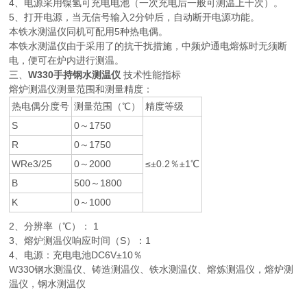
4、电源采用镍氢可充电电池（一次充电后一般可测温上千次）。
5、打开电源，当无信号输入2分钟后，自动断开电源功能。
本铁水测温仪同机可配用5种热电偶。
本铁水测温仪由于采用了的抗干扰措施，中频炉通电熔炼时无须断
电，便可在炉内进行测温。
三、
W330手持钢水测温仪
技术性能指标
熔炉测温仪测量范围和测量精度：
热电偶分度号
测量范围（℃）
精度等级
S
0～1750
R
0～1750
WRe3/25
0～2000
≤±0.2％±1℃
B
500～1800
K
0～1000
2、分辨率（℃）： 1
3、熔炉测温仪响应时间（S）：1
4、电源：充电电池DC6V±10％
W330钢水测温仪、铸造测温仪、铁水测温仪、熔炼测温仪，熔炉测
温仪，钢水测温仪