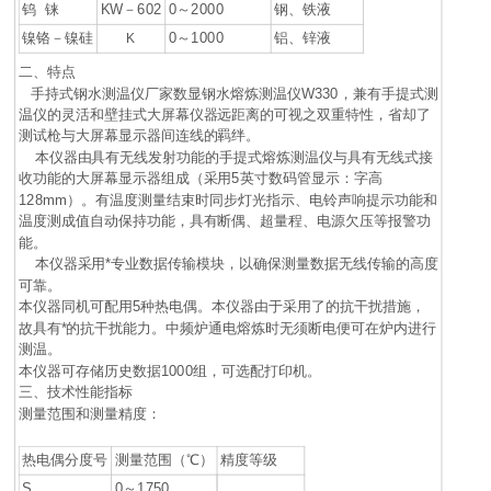
钨 铼
KW－602
0～2000
钢、铁液
镍铬－镍硅
0～1000
铝、锌液
K
二、特点
手持式钢水测温仪厂家数显钢水熔炼测温仪W330，兼有手提式测
温仪的灵活和壁挂式大屏幕仪器远距离的可视之双重特性，省却了
测试枪与大屏幕显示器间连线的羁绊。
本仪器由具有无线发射功能的手提式熔炼测温仪与具有无线式接
收功能的大屏幕显示器组成（采用5英寸数码管显示：字高
128mm）。有温度测量结束时同步灯光指示、电铃声响提示功能和
温度测成值自动保持功能，具有断偶、超量程、电源欠压等报警功
能。
本仪器采用*专业数据传输模块，以确保测量数据无线传输的高度
可靠。
本仪器同机可配用5种热电偶。本仪器由于采用了的抗干扰措施，
故具有*的抗干扰能力。中频炉通电熔炼时无须断电便可在炉内进行
测温。
本仪器可存储历史数据1000组，可选配打印机。
三、技术性能指标
测量范围和测量精度：
热电偶分度号
测量范围（℃）
精度等级
S
0～1750