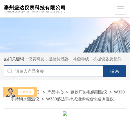
热门关键词：
仪表研发，温控传感器，补偿导线，机械设备及配件
当前位置：
首页
>
产品中心
>
钢铁厂热电偶测温仪
>
W330
手持钢水测温仪
> W330盛达手持式熔炼铸造快速测温仪