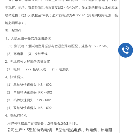
于观察、记录。安装位置距地面高度以2－4米为宜，显示器的接收天线处应无
物体遮挡；拉杆天线拉至zui长；显示器电源为AC220V（用照明线路电源，接
地必须可靠）。
五、配套件
1、无线发射手提式熔炼测温仪
（1）测试枪 ：测试枪型号必须与仪器型号相匹配，规格有1.5－2.5m。
（2）充电器 （3）发射天线
2、无线接收大屏幕熔炼测温仪
（1）电铃 （2）接收天线 （3）电源线
3、快速偶头
（1）单铂铑快速偶头 KS－602
（2）单铂铑快速偶头 KR－602
（3）钨铼快速偶头 KW－602
（4）双铂铑快速偶头 KB－602
4、选配打印机
用户可根据生产管理需要，选择是否选配打印机。
公司生产：S型铂铑热电偶，B型铂铑热电偶，热电偶，热电阻，