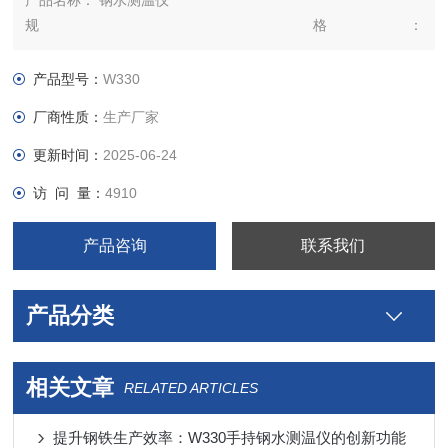
产品名称： 钢水测温仪
规 格：
500&amp;amp;amp;amp;#215;238&amp;amp;amp;amp;#215;90
产品备注： 用户有特殊要求，可在订货合同中注明。
产品型号：
W330
产品类别： 钢水测温仪
厂商性质：
生产厂家
更新时间：
2025-06-24
访 问 量：
4910
产品咨询
联系我们
产品分类
相关文章
RELATED ARTICLES
提升钢铁生产效率：W330手持钢水测温仪的创新功能