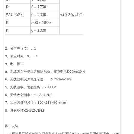
R
0～1750
WRe3/25
0～2000
≤±0.2％±1℃
B
500～1800
K
0～1000
2、分辨率（℃）： 1
3、响应时间（S）：1
4、电 源：
a、无线发射手提式熔炼测温仪：充电电池DC6V±10％
b、无线接收大屏幕显示器： AC220V±10％
5、无线接收、发射距离：＞300 M
6、无线发射频率： f = 223 MHZ
7、大屏幕外型尺寸： 500×238×90（mm）
8、具有标准RS-232C接口
四、安装
大屏幕显示器应安装在距测温点直线可视距离10－50米范围内较适合，以便