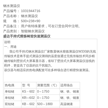
钢水测温仪
产品编号： 1031944716
产品名称： 钢水测温仪
规 格： 500×238×90
产品备注： 用户有特殊要求，可在订货合同中注明。
产品类别： 智能钢水测温仪
盛达手持式熔炼铸造快速测温仪
说明
一、用途
我公司手持式钢水测温仪厂家数显钢水熔炼测温仪W330的无线
传输技术是将手提式测温仪测得的温度值通过无线传输技术同步精
确传输到壁挂式大屏幕显示器，省却了壁挂式大屏幕测温仪连线的
羁绊，更提高了仪器的抗干扰能力。
该仪器与相适应的热电偶配套可在多种场合进行精密快速测温。
热电偶
型 号
测量范围（℃）
适用场合
单铂铑
KS－602
0～1750
钢、铁、铜液
单铂铑
KR—602
0～1750
钢、铁、铜液
双铂铑
KB－602
500～1800
高温钢液