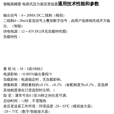
通用技术性能和参数
智能高精度 电容式压力差压变送器
输出信号：4～20MA.DC二线制（模拟）
二线制4～20mA直流信号上叠加数字信号，由用户选择线性或开方输
出。（智能）
供电电源：12～45V.DC(详见负载特性图)
负载特性：
量 程 比：10：1或100比1
电源影响：<0.005%输出量程/V
负载影响：电源稳定时，无负载影响。
测量精度：调校量程的±0.1%，±0.2% （标配精度为±0.2%，若选择
其他精度请在订货选型时注明。）
阻 尼：通常可在0.1至16秒之间任意可调。
启动时间：<2秒，不需预热
差压变送器工作环境：环境温度 -29～93℃（模拟放大器）
-29～75℃（数字/智能放大器）