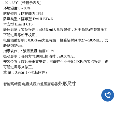
-29～65℃（带显示表头）
环境湿度 0～95%
防护特性：防护能力 IP65
防爆类型：隔爆型 Exd II BT4-6
本安型 Exia II CT5
静压影响：零位误差：±0.5%zui大量程限值，对于4MPa在管道压力
下通过调零给予校正。
电磁辐射影响：0.05%zui大量程值，接受辐射频率27～500MHz，试
验场强3V/m。
指示表(%)：液晶数显 精度±0.2%
振动影响：任何方向200Hz振动时，±0.05%/g。
安装位置：膜片未垂直安装，可能产生小于0.24KPa的零点误差，但
可通过调零来修正。
重 量：3.9Kg（不包括附件）
外形尺寸
智能高精度 电容式压力差压变送器